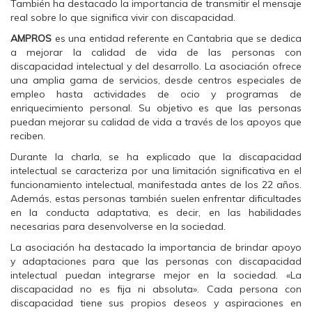
También ha destacado la importancia de transmitir el mensaje
n
n
n
F
T
W
real sobre lo que significa vivir con discapacidad.
a
w
h
c
i
a
AMPROS
es una entidad referente en Cantabria que se dedica
e
t
t
b
t
s
a mejorar la calidad de vida de las personas con
o
e
A
discapacidad intelectual y del desarrollo. La asociación ofrece
o
r
p
k
(
p
una amplia gama de servicios, desde centros especiales de
(
S
(
empleo hasta actividades de ocio y programas de
S
e
S
e
a
e
enriquecimiento personal. Su objetivo es que las personas
a
b
a
puedan mejorar su calidad de vida a través de los apoyos que
b
r
b
r
e
r
reciben.
e
e
e
e
n
e
Durante la charla, se ha explicado que la discapacidad
n
u
n
u
n
u
intelectual se caracteriza por una limitación significativa en el
n
a
n
funcionamiento intelectual, manifestada antes de los 22 años.
a
v
a
v
e
v
Además, estas personas también suelen enfrentar dificultades
e
n
e
en la conducta adaptativa, es decir, en las habilidades
n
t
n
t
a
t
necesarias para desenvolverse en la sociedad.
a
n
a
n
a
n
La asociación ha destacado la importancia de brindar apoyo
a
n
a
n
u
n
y adaptaciones para que las personas con discapacidad
u
e
u
intelectual puedan integrarse mejor en la sociedad. «La
e
v
e
v
a
v
discapacidad no es fija ni absoluta». Cada persona con
a
)
a
discapacidad tiene sus propios deseos y aspiraciones en
)
)