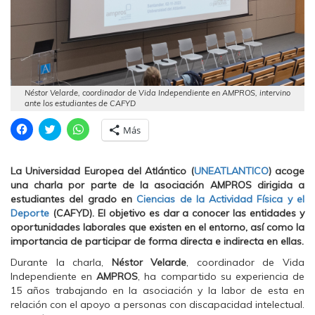
Néstor Velarde, coordinador de Vida Independiente en AMPROS, intervino
ante los estudiantes de CAFYD
H
H
H
Más
a
a
a
z
z
z
c
c
c
l
l
l
La Universidad Europea del Atlántico (
UNEATLANTICO
) acoge
i
i
i
c
c
c
una charla por parte de la asociación AMPROS dirigida a
p
p
p
estudiantes del grado en
Ciencias de la Actividad Física y el
a
a
a
r
r
r
Deporte
(CAFYD). El objetivo es dar a conocer las entidades y
a
a
a
oportunidades laborales que existen en el entorno, así como la
c
c
c
o
o
o
importancia de participar de forma directa e indirecta en ellas.
m
m
m
p
p
p
Durante la charla,
Néstor Velarde
, coordinador de Vida
a
a
a
r
r
r
Independiente en
AMPROS
, ha compartido su experiencia de
t
t
t
15 años trabajando en la asociación y la labor de esta en
i
i
i
r
r
r
relación con el apoyo a personas con discapacidad intelectual.
e
e
e