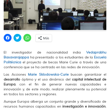
H
H
H
Más
a
a
a
z
z
z
c
c
c
l
l
l
El investigador de nacionalidad india
Vedaprabhu
i
i
i
c
c
c
Basavarajappa
ha presentado a los estudiantes de la
Escuela
p
p
p
Politécnica
el proyecto de becas Marie Curie a través de una
a
a
a
r
r
r
conferencia que se ha centrado en las redes de innovación.
a
a
a
c
c
c
Las Acciones
Marie Sklodowska-Curie
buscan garantizar el
o
o
o
m
m
m
desarrollo
óptimo y el uso dinámico del
capital intelectual de
p
p
p
Europa
, con el fin de generar nuevas capacidades e
a
a
a
r
r
r
innovación y, de este modo, realizar plenamente su potencial
t
t
t
en todos los sectores y regiones.
i
i
i
r
r
r
e
e
e
Aunque Europa alberga un conjunto grande y diversificado de
n
n
n
recursos humanos capacitados en
investigación e innovación
,
F
T
W