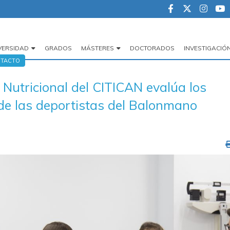
VERSIDAD
GRADOS
MÁSTERES
DOCTORADOS
INVESTIGACIÓ
egación
TACTO
cipal
 Nutricional del CITICAN evalúa los
 de las deportistas del Balonmano