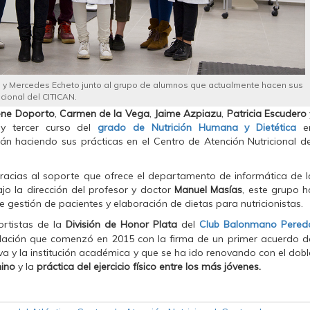
ío y Mercedes Echeto junto al grupo de alumnos que actualmente hacen sus
icional del CITICAN.
ene Doporto
,
Carmen de la Vega
,
Jaime Azpiazu
,
Patricia Escudero
y tercer curso del
grado de Nutrición Humana y Dietética
e
 haciendo sus prácticas en el Centro de Atención Nutricional de
acias al soporte que ofrece el departamento de informática de l
ajo la dirección del profesor y doctor
Manuel Masías
, este grupo h
 gestión de pacientes y elaboración de dietas para nutricionistas.
rtistas de la
División de Honor Plata
del
Club Balonmano Pered
lación que comenzó en 2015 con la firma de un primer acuerdo d
va y la institución académica y que se ha ido renovando con el dobl
ino
y la
práctica del ejercicio físico entre los más jóvenes.