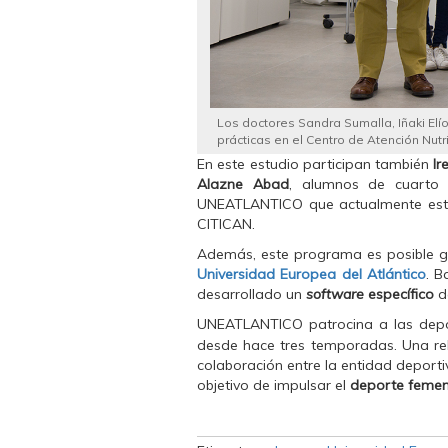
a
)
a
)
)
Los doctores Sandra Sumalla, Iñaki El
prácticas en el Centro de Atención Nutr
En este estudio participan también
Ir
Alazne Abad
, alumnos de cuarto 
UNEATLANTICO que actualmente están
CITICAN.
Además, este programa es posible gr
Universidad Europea del Atlántico
. B
desarrollado un
software
específico
de
UNEATLANTICO patrocina a las depo
desde hace tres temporadas. Una re
colaboración entre la entidad deporti
objetivo de impulsar el
deporte femen