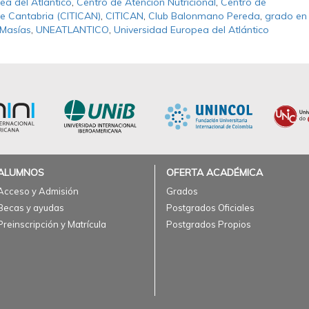
a del Atlántico
,
Centro de Atención Nutricional
,
Centro de
 de Cantabria (CITICAN)
,
CITICAN
,
Club Balonmano Pereda
,
grado en
 Masías
,
UNEATLANTICO
,
Universidad Europea del Atlántico
ALUMNOS
OFERTA ACADÉMICA
Acceso y Admisión
Grados
Becas y ayudas
Postgrados Oficiales
Preinscripción y Matrícula
Postgrados Propios