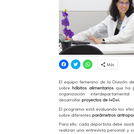
H
H
H
Más
a
a
a
z
z
z
c
c
c
l
l
l
El equipo femenino de la División 
i
i
i
c
c
c
sobre
hábitos alimentarios
que ha p
p
p
p
organización interdepartament
a
a
a
r
r
r
desarrollar
proyectos de I+D+i.
a
a
a
c
c
c
El programa está evaluando los efec
o
o
o
m
m
m
sobre diferentes
parámetros antropo
p
p
p
a
a
a
Para ello, cada deportista debe asist
r
r
r
t
t
t
realizan una entrevista personal y 
i
i
i