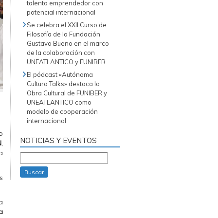
talento emprendedor con
potencial internacional
Se celebra el XXII Curso de
Filosofía de la Fundación
Gustavo Bueno en el marco
de la colaboración con
UNEATLANTICO y FUNIBER
El pódcast «Autónoma
Cultura Talks» destaca la
Obra Cultural de FUNIBER y
UNEATLANTICO como
modelo de cooperación
internacional
o
NOTICIAS Y EVENTOS
N
,
a
Buscar
s
a
a