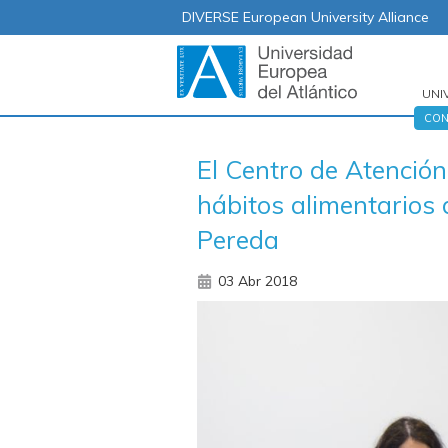
DIVERSE European University Alliance
UNI
Nav
CON
prin
El Centro de Atención
hábitos alimentarios
Pereda
03 Abr 2018