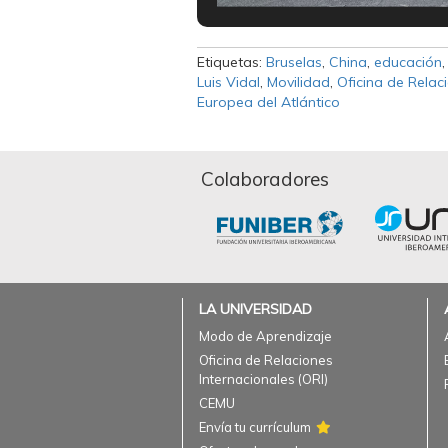
Etiquetas:
Bruselas
,
China
,
educación
Luis Vidal
,
Movilidad
,
Oficina de Relac
Europea del Atlántico
Colaboradores
LA UNIVERSIDAD
Modo de Aprendizaje
Oficina de Relaciones
Internacionales (ORI)
CEMU
Envía tu currículum