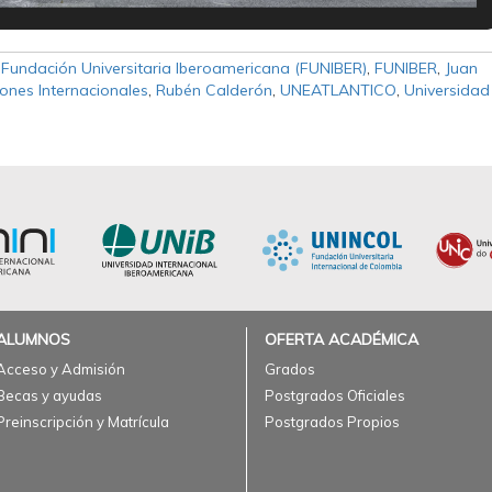
,
Fundación Universitaria Iberoamericana (FUNIBER)
,
FUNIBER
,
Juan
iones Internacionales
,
Rubén Calderón
,
UNEATLANTICO
,
Universidad
ALUMNOS
OFERTA ACADÉMICA
Acceso y Admisión
Grados
Becas y ayudas
Postgrados Oficiales
Preinscripción y Matrícula
Postgrados Propios