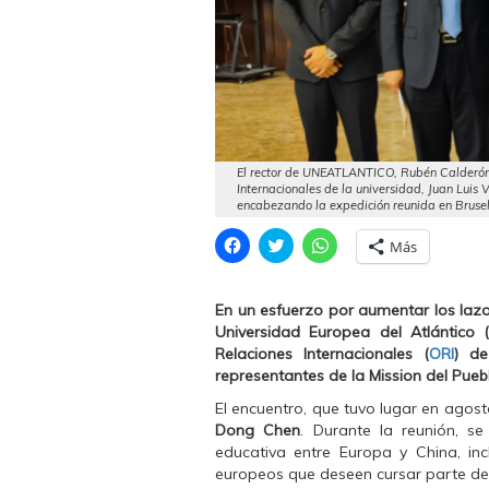
El rector de UNEATLANTICO, Rubén Calderón (s
Internacionales de la universidad, Juan Lui
encabezando la expedición reunida en Brusel
H
H
H
Más
a
a
a
z
z
z
c
c
c
l
l
l
En un esfuerzo por aumentar los lazos
i
i
i
c
c
c
Universidad Europea del Atlántico 
p
p
p
Relaciones Internacionales (
ORI
) de
a
a
a
r
r
r
representantes de la Mission del Pueb
a
a
a
c
c
c
El encuentro, que tuvo lugar en agost
o
o
o
m
m
m
Dong Chen
. Durante la reunión, s
p
p
p
educativa entre Europa y China, in
a
a
a
r
r
r
europeos que deseen cursar parte de 
t
t
t