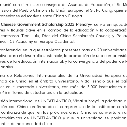
reunió con el m
inistro consejero de Asuntos de Educación, el Sr. M
ission del Pueblo Chino en la Unión Europea, el Sr. Fu Cong, quiene
 conexiones educativas entre China y Europa.
hinese Government Scholarship 2023 Plenary»
, se vio enriquecid
res y figuras clave en el campo de la educación y la cooperació
ncontraron Tian Lulu, líder del
China Scholarship Council
; y Pallav
wei ICT Academy
en Europa Occidental.
conferencia, en la que estuvieron presentes más de 20 universidade
ativa para el desarrollo sostenible, la promoción de una comprensió
vés de la educación internacional, y la convergencia del poder de l
ariales.
cina de Relaciones Internacionales de la Universidad Europea de
encia de China en el ámbito universitario. Vidal señaló que el paí
er en el mercado universitario, con más de 3.000 instituciones d
 45 millones de estudiantes en la actualidad.
isión internacional de UNEATLANTICO, Vidal subrayó la prioridad d
ción con China, reafirmando el compromiso de la institución con l
u confianza de que, en los próximos años, China se convierta en u
s académicas de UNEATLANTICO y que la universidad se posicion
antes de nacionalidad china.