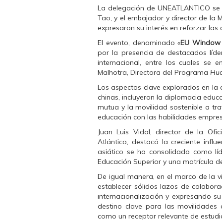
i
i
i
La delegación de UNEATLANTICO se 
r
r
r
e
e
e
Tao, y
el embajador y director de la M
n
n
n
expresaron su interés en reforzar las
F
T
W
a
w
h
El evento, denominado «
c
i
a
EU Window C
e
t
t
por la presencia de destacados líde
b
t
s
o
e
A
internacional, entre los cuales se e
o
r
p
Malhotra, Directora del Programa
Hua
k
(
p
(
S
(
Los aspectos clave explorados en la 
S
e
S
e
a
e
chinas, incluyeron la diplomacia educ
a
b
a
mutua y la movilidad sostenible a tra
b
r
b
r
e
r
educación con las habilidades empres
e
e
e
e
n
e
Juan Luis Vidal, director de la Ofi
n
u
n
u
n
u
Atlántico, destacó la creciente influ
n
a
n
asiático se ha consolidado como líd
a
v
a
v
e
v
Educación Superior y una matrícula de
e
n
e
n
t
n
De igual manera, en el marco de la v
t
a
t
a
n
a
establecer sólidos lazos de colabora
n
a
n
internacionalización y expresando s
a
n
a
n
u
n
destino clave para las movilidade
u
e
u
como un receptor relevante de estudi
e
v
e