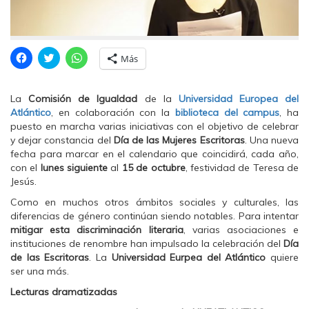
H
H
H
Más
a
a
a
z
z
z
c
c
c
l
l
l
La
Comisión de Igualdad
de la
Universidad Europea del
i
i
i
c
c
c
Atlántico
, en colaboración con la
biblioteca del campus
, ha
p
p
p
puesto en marcha varias iniciativas con el objetivo de celebrar
a
a
a
r
r
r
y dejar constancia del
Día de las Mujeres Escritoras
. Una nueva
a
a
a
fecha para marcar en el calendario que coincidirá, cada año,
c
c
c
o
o
o
con el
lunes siguiente
al
15 de octubre
, festividad de Teresa de
m
m
m
Jesús.
p
p
p
a
a
a
r
r
r
Como en muchos otros ámbitos sociales y culturales, las
t
t
t
diferencias de género continúan siendo notables. Para intentar
i
i
i
r
r
r
mitigar esta discriminación
literaria
, varias asociaciones e
e
e
e
instituciones de renombre han impulsado la celebración del
Día
n
n
n
F
T
W
de las Escritoras
. La
Universidad Eurpea del Atlántico
quiere
a
w
h
ser una más.
c
i
a
e
t
t
b
t
s
Lecturas dramatizadas
o
e
A
o
r
p