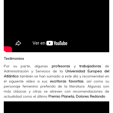
Testimonios
Por su parte, algunas
profesoras
y
trabajadoras
de
Administración y Servicios de la
Universidad Europea del
Atlántico
también se han sumado a este
día y recomiendan en
el siguiente vídeo a sus
escritoras favoritas
, así como su
personaje femenino preferido de la literatura. Algunas son
más clásicas y otras se atreven con recomendaciones de
actualidad como el último
Premio Planeta, Dolores Redondo
.