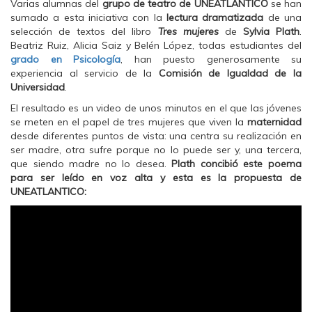
Varias alumnas del
grupo de teatro de UNEATLANTICO
se han
k
(
p
(
S
(
sumado a esta iniciativa con la
lectura dramatizada
de una
S
e
S
selección de textos del libro
Tres mujeres
de
Sylvia Plath
.
e
a
e
a
b
a
Beatriz Ruiz, Alicia Saiz y Belén López, todas estudiantes del
b
r
b
grado en Psicología
, han puesto generosamente su
r
e
r
e
e
e
experiencia al servicio de la
Comisión de Igualdad de la
e
n
e
Universidad
.
n
u
n
u
n
u
n
a
n
El resultado es un video de unos minutos en el que las jóvenes
a
v
a
se meten en el papel de tres mujeres que viven la
maternidad
v
e
v
e
n
e
desde diferentes puntos de vista: una centra su realización en
n
t
n
ser madre, otra sufre porque no lo puede ser y, una tercera,
t
a
t
a
n
a
que siendo madre no lo desea.
Plath concibió este poema
n
a
n
para ser leído en voz alta y esta es la propuesta de
a
n
a
n
u
n
UNEATLANTICO:
u
e
u
e
v
e
v
a
v
a
)
a
)
)