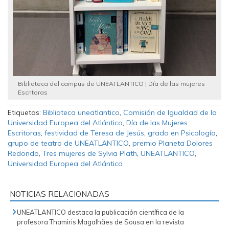
Biblioteca del campus de UNEATLANTICO | Día de las mujeres
Escritoras
Etiquetas:
Biblioteca uneatlantico
,
Comisión de Igualdad de la
Universidad Europea del Atlántico
,
Día de las Mujeres
Escritoras
,
festividad de Teresa de Jesús
,
grado en Psicología
,
grupo de teatro de UNEATLANTICO
,
premio Planeta Dolores
Redondo
,
Tres mujeres de Sylvia Plath
,
UNEATLANTICO
,
Universidad Europea del Atlántico
NOTICIAS RELACIONADAS
UNEATLANTICO destaca la publicación científica de la
profesora Thamiris Magalhães de Sousa en la revista