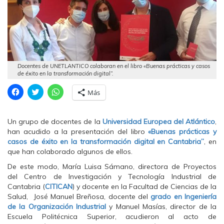
Docentes de UNETLANTICO colaboran en el libro «Buenas prácticas y casos
de éxito en la transformación digital”.
H
H
H
Más
a
a
a
z
z
z
c
c
c
l
l
l
Un grupo de docentes de la
Universidad Europea del Atlántico
,
i
i
i
c
c
c
han acudido a la presentación del libro
«Buenas prácticas y
p
p
p
casos de éxito en la transformación digital en Cantabria”
, en
a
a
a
r
r
r
que han colaborado algunos de ellos.
a
a
a
c
c
c
De este modo, María Luisa Sámano, directora
de Proyectos
o
o
o
m
m
m
del Centro de Investigación y Tecnología Industrial de
p
p
p
Cantabria (
CITICAN
) y docente en la Facultad de Ciencias de la
a
a
a
r
r
r
Salud, José Manuel Breñosa, docente del
grado en Ingeniería
t
t
t
de la Organización Industrial
y Manuel Masías, director de la
i
i
i
r
r
r
Escuela Politécnica Superior, acudieron al acto de
e
e
e