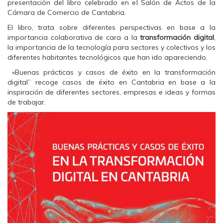
presentación del libro celebrado en el Salón de Actos de la
n
n
n
F
T
W
Cámara de Comercio de Cantabria.
a
w
h
c
i
a
El libro, trata sobre diferentes perspectivas en base a la
e
t
t
b
t
s
importancia colaborativa de cara a la
transformación digital
,
o
e
A
la importancia de la tecnología para sectores y colectivos y los
o
r
p
k
(
p
diferentes habitantes tecnológicos que han ido apareciendo.
(
S
(
S
e
S
«Buenas prácticas y casos de éxito en la transformación
e
a
e
a
b
a
digital” recoge casos de éxito en Cantabria en base a la
b
r
b
inspiración de diferentes sectores, empresas e ideas y formas
r
e
r
e
e
e
de trabajar.
e
n
e
n
u
n
u
n
u
n
a
n
a
v
a
v
e
v
e
n
e
n
t
n
t
a
t
a
n
a
n
a
n
a
n
a
n
u
n
u
e
u
e
v
e
v
a
v
a
)
a
)
)