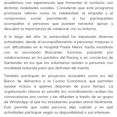
b
t
s
académica con experiencias que fomenten el contacto con
o
e
A
distintas realidades sociales. Consideran que este programa
o
r
p
k
(
p
promueve valores como la solidaridad, la empatía y el
(
S
(
compromiso social, permitiendo a los participantes
S
e
S
e
a
e
acompañar a personas que puedan necesitar apoyo y
a
b
a
descubrir la importancia de colaborar con su entorno.
b
r
b
r
e
r
e
e
e
A lo largo del año, la universidad ha impulsado diversas
e
n
e
actividades: desde el acompañamiento a personas mayores o
n
u
n
u
n
u
con dificultades en el Hospital Padre Menni, hasta iniciativas
n
a
n
con la asociación Buscando Sonrisas, pasando por
a
v
a
v
e
v
colaboraciones en los partidos del Racing o en conciertos de
e
n
e
Santander en los que los voluntarios asisten a personas con
n
t
n
t
a
t
movilidad reducida para que disfruten del evento.
a
n
a
n
a
n
También participan en proyectos accesibles como los del
a
n
a
n
u
n
Banco de Alimentos o la Cocina Económica, que permiten
u
e
u
ayudar incluso a quienes disponen de poco tiempo. La
e
v
e
v
a
v
organización interna es sencilla: los coordinadores reciben las
a
)
a
convocatorias por correo y las difunden a través de un grupo
)
)
de WhatsApp al que los estudiantes pueden unirse fácilmente.
Esto permite que cada persona elija cuándo y en qué
actividades participar según su disponibilidad o sus intereses.