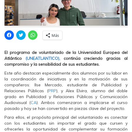
H
H
H
Más
a
a
a
z
z
z
c
c
c
l
l
l
El programa de voluntariado de la Universidad Europea del
i
i
i
c
c
c
Atlántico
(UNEATLANTICO),
continúa creciendo gracias al
p
p
p
compromiso y la sensibilidad de sus estudiantes.
a
a
a
r
r
r
a
a
a
Este año destacan especialmente dos alumnos por su labor en
c
c
c
la coordinación de iniciativas y en la motivación de sus
o
o
o
m
m
m
compañeros: Ilse Mercado, estudiante de Publicidad y
p
p
p
Relaciones Públicas (
PRP
), y Alex Elvira, alumno del doble
a
a
a
r
r
r
grado en Publicidad y Relaciones Públicas y Comunicación
t
t
t
Audiovisual (
CA
). Ambos comenzaron a implicarse el curso
i
i
i
r
r
r
pasado y hoy se han convertido en piezas clave del proyecto.
e
e
e
n
n
n
Para ellos, el propósito principal del voluntariado es conectar
F
T
W
a
w
h
con los estudiantes sin importar el grado que cursen y
c
i
a
ofrecerles la oportunidad de complementar su formación
e
t
t