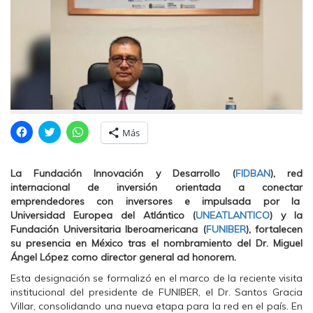
H
H
H
Más
a
a
a
z
z
z
c
c
c
l
l
l
La Fundación Innovación y Desarrollo (
FIDBAN
), red
i
i
i
c
c
c
internacional de inversión orientada a conectar
p
p
p
emprendedores con inversores e impulsada por la
a
a
a
r
r
r
Universidad Europea del Atlántico (
UNEATLANTICO
) y la
a
a
a
Fundación Universitaria Iberoamericana (
FUNIBER
), fortalecen
c
c
c
o
o
o
su presencia en México tras el nombramiento del Dr. Miguel
m
m
m
Ángel López como director general ad honorem.
p
p
p
a
a
a
r
r
r
Esta designación se formalizó en el marco de la reciente visita
t
t
t
institucional del presidente de FUNIBER, el Dr. Santos Gracia
i
i
i
r
r
r
Villar, consolidando una nueva etapa para la red en el país. En
e
e
e