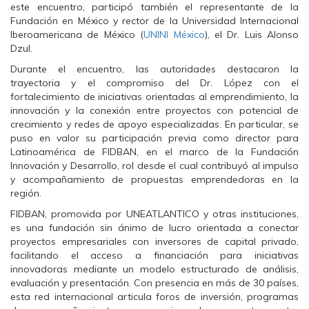
este encuentro, participó también el representante de la
n
n
n
F
T
W
Fundación en México y rector de la Universidad Internacional
a
w
h
Iberoamericana de México (
c
i
a
UNINI México
), el Dr. Luis Alonso
e
t
t
Dzul.
b
t
s
o
e
A
Durante el encuentro, las autoridades destacaron la
o
r
p
k
(
p
trayectoria y el compromiso del Dr. López con el
(
S
(
fortalecimiento de iniciativas orientadas al emprendimiento, la
S
e
S
e
a
e
innovación y la conexión entre proyectos con potencial de
a
b
a
crecimiento y redes de apoyo especializadas. En particular, se
b
r
b
r
e
r
puso en valor su participación previa como director para
e
e
e
e
n
e
Latinoamérica de FIDBAN, en el marco de la Fundación
n
u
n
Innovación y Desarrollo, rol desde el cual contribuyó al impulso
u
n
u
n
a
n
y acompañamiento de propuestas emprendedoras en la
a
v
a
región.
v
e
v
e
n
e
FIDBAN, promovida por UNEATLANTICO y otras instituciones,
n
t
n
t
a
t
es una fundación sin ánimo de lucro orientada a conectar
a
n
a
n
a
n
proyectos empresariales con inversores de capital privado,
a
n
a
facilitando el acceso a financiación para iniciativas
n
u
n
u
e
u
innovadoras mediante un modelo estructurado de análisis,
e
v
e
evaluación y presentación. Con presencia en más de 30 países,
v
a
v
a
)
a
esta red internacional articula foros de inversión, programas
)
)