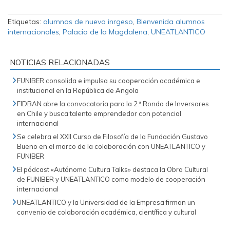
v
a
v
a
)
a
)
)
Etiquetas:
alumnos de nuevo inrgeso
,
Bienvenida alumnos
internacionales
,
Palacio de la Magdalena
,
UNEATLANTICO
NOTICIAS RELACIONADAS
FUNIBER consolida e impulsa su cooperación académica e
institucional en la República de Angola
FIDBAN abre la convocatoria para la 2.ª Ronda de Inversores
en Chile y busca talento emprendedor con potencial
internacional
Se celebra el XXII Curso de Filosofía de la Fundación Gustavo
Bueno en el marco de la colaboración con UNEATLANTICO y
FUNIBER
El pódcast «Autónoma Cultura Talks» destaca la Obra Cultural
de FUNIBER y UNEATLANTICO como modelo de cooperación
internacional
UNEATLANTICO y la Universidad de la Empresa firman un
convenio de colaboración académica, científica y cultural