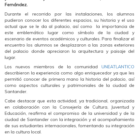
i
i
i
Fernández.
r
r
r
e
e
e
Durante el recorrido por las instalaciones, los alumnos
n
n
n
F
T
W
pudieron conocer los diferentes espacios, su historia y el uso
a
w
h
actual que se le da al palacio, así como la importancia de
c
i
a
e
t
t
este emblemático lugar como símbolo de la ciudad y
b
t
s
o
e
A
escenario de eventos académicos y culturales. Para finalizar el
o
r
p
encuentro los alumnos se desplazaron a las zonas exteriores
k
(
p
(
S
(
del palacio donde apreciaron la arquitectura y paisaje del
S
e
S
lugar.
e
a
e
a
b
a
Los nuevos miembros de la comunidad
b
r
b
UNEATLANTICO
r
e
r
describieron la experiencia como algo enriquecedor ya que les
e
e
e
e
n
e
permitió conocer de primera mano la historia del palacio, así
n
u
n
como aspectos culturales y patrimoniales de la ciudad de
u
n
u
n
a
n
Santander.
a
v
a
v
e
v
Cabe destacar que esta actividad, ya tradicional, organizada
e
n
e
en colaboración con la Consejería de Cultura, Juventud y
n
t
n
t
a
t
Educación, reafirma el compromiso de la universidad y de la
a
n
a
n
a
n
ciudad de Santander con la integración y el acompañamiento
a
n
a
de sus estudiantes internacionales, fomentando su integración
n
u
n
u
e
u
en la cultura local.
e
v
e