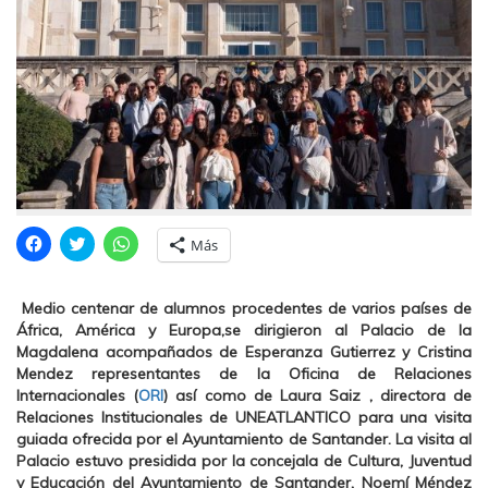
H
H
H
Más
a
a
a
z
z
z
c
c
c
l
l
l
Medio centenar de alumnos procedentes de varios países de
i
i
i
c
c
c
África, América y Europa,se dirigieron al Palacio de la
p
p
p
Magdalena acompañados de Esperanza Gutierrez y Cristina
a
a
a
r
r
r
Mendez representantes de la Oficina de Relaciones
a
a
a
Internacionales
(
ORI
)
así como de Laura Saiz , directora de
c
c
c
o
o
o
Relaciones Institucionales de UNEATLANTICO para una visita
m
m
m
guiada ofrecida por el Ayuntamiento de Santander. La visita al
p
p
p
a
a
a
Palacio estuvo presidida por la concejala de Cultura, Juventud
r
r
r
t
t
t
y Educación del Ayuntamiento de Santander, Noemí Méndez