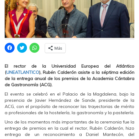
H
H
H
Más
a
a
a
z
z
z
c
c
c
l
l
l
El rector de la Universidad Europea del Atlántico
i
i
i
c
c
c
(
UNEATLANTICO
), Rubén Calderón asiste a la séptima edición
p
p
p
de la entrega anual de los premios de la Academia Cántabra
a
a
a
r
r
r
de Gastronomía (ACG).
a
a
a
c
c
c
El evento se celebró en el Palacio de la Magdalena, bajo la
o
o
o
m
m
m
presencia de Javier Hernández de Sande, presidente de la
p
p
p
ACG, con el propósito de reconocer las trayectorias de mérito
a
a
a
r
r
r
a profesionales de la hostelería, la gastronomía y la pastelería.
t
t
t
i
i
i
Uno de los momentos más importantes de la ceremonia fue la
r
r
r
e
e
e
entrega de premios en la cual el rector, Rubén Calderón, hizo
n
n
n
entrega de un reconocimiento a Daniel Mantecón, del
F
T
W