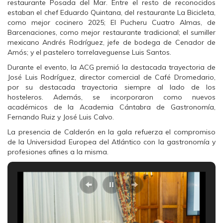
a
w
h
restaurante Posada del Mar. Entre el resto de reconocidos
c
i
a
estaban el chef Eduardo Quintana, del restaurante La Bicicleta,
e
t
t
b
t
s
como mejor cocinero 2025; El Pucheru Cuatro Almas, de
o
e
A
Barcenaciones, como mejor restaurante tradicional; el sumiller
o
r
p
k
(
p
mexicano Andrés Rodríguez, jefe de bodega de Cenador de
(
S
(
Amós; y el pastelero torrelaveguense Luis Santos.
S
e
S
e
a
e
a
b
a
Durante el evento, la ACG premió la destacada trayectoria de
b
r
b
José Luis Rodríguez, director comercial de Café Dromedario,
r
e
r
e
e
e
por su destacada trayectoria siempre al lado de los
e
n
e
hosteleros. Además, se incorporaron como nuevos
n
u
n
u
n
u
académicos de la Academia Cántabra de Gastronomía,
n
a
n
Fernando Ruiz y José Luis Calvo.
a
v
a
v
e
v
e
n
e
La presencia de Calderón en la gala refuerza el compromiso
n
t
n
de la Universidad Europea del Atlántico con la gastronomía y
t
a
t
a
n
a
profesiones afines a la misma.
n
a
n
a
n
a
n
u
n
u
e
u
e
v
e
v
a
v
a
)
a
)
)