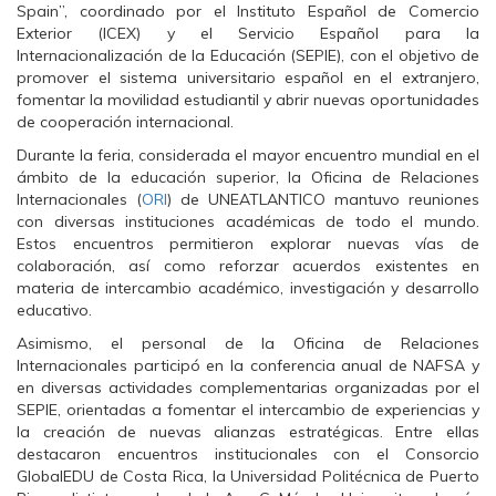
b
t
s
Spain”, coordinado por el Instituto Español de Comercio
o
e
A
Exterior (ICEX) y el Servicio Español para la
o
r
p
k
(
p
Internacionalización de la Educación (SEPIE), con el objetivo de
(
S
(
promover el sistema universitario español en el extranjero,
S
e
S
e
a
e
fomentar la movilidad estudiantil y abrir nuevas oportunidades
a
b
a
de cooperación internacional.
b
r
b
r
e
r
e
e
e
Durante la feria, considerada el mayor encuentro mundial en el
e
n
e
ámbito de la educación superior, la Oficina de Relaciones
n
u
n
u
n
u
Internacionales (
ORI
) de UNEATLANTICO mantuvo reuniones
n
a
n
con diversas instituciones académicas de todo el mundo.
a
v
a
v
e
v
Estos encuentros permitieron explorar nuevas vías de
e
n
e
colaboración, así como reforzar acuerdos existentes en
n
t
n
t
a
t
materia de intercambio académico, investigación y desarrollo
a
n
a
n
a
n
educativo.
a
n
a
n
u
n
Asimismo, el personal de la Oficina de Relaciones
u
e
u
Internacionales participó en la conferencia anual de NAFSA y
e
v
e
v
a
v
en diversas actividades complementarias organizadas por el
a
)
a
SEPIE, orientadas a fomentar el intercambio de experiencias y
)
)
la creación de nuevas alianzas estratégicas. Entre ellas
destacaron encuentros institucionales con el Consorcio
GlobalEDU de Costa Rica, la Universidad Politécnica de Puerto