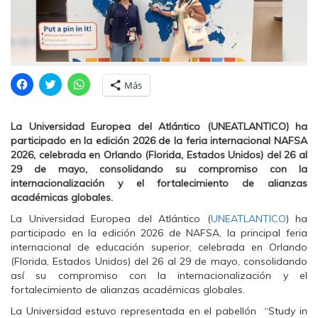
H
H
H
Más
a
a
a
z
z
z
c
c
c
l
l
l
La Universidad Europea del Atlántico (UNEATLANTICO) ha
i
i
i
c
c
c
participado en la edición 2026 de la feria internacional NAFSA
p
p
p
2026, celebrada en Orlando (Florida, Estados Unidos) del 26 al
a
a
a
r
r
r
29 de mayo, consolidando su compromiso con la
a
a
a
internacionalización y el fortalecimiento de alianzas
c
c
c
o
o
o
académicas globales.
m
m
m
p
p
p
La Universidad Europea del Atlántico (
UNEATLANTICO
) ha
a
a
a
r
r
r
participado en la edición 2026 de NAFSA, la principal feria
t
t
t
internacional de educación superior, celebrada en Orlando
i
i
i
r
r
r
(Florida, Estados Unidos) del 26 al 29 de mayo, consolidando
e
e
e
así su compromiso con la internacionalización y el
n
n
n
F
T
W
fortalecimiento de alianzas académicas globales.
a
w
h
c
i
a
La Universidad estuvo representada en el pabellón “Study in
e
t
t