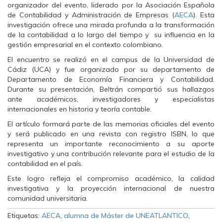
organizador del evento, liderado por la Asociación Española
n
n
n
F
T
W
de Contabilidad y Administración de Empresas (
AECA
). Esta
a
w
h
investigación ofrece una mirada profunda a la transformación
c
i
a
e
t
t
de la contabilidad a lo largo del tiempo y su influencia en la
b
t
s
o
e
A
gestión empresarial en el contexto colombiano.
o
r
p
k
(
p
El encuentro se realizó en el campus de la Universidad de
(
S
(
Cádiz (UCA) y fue organizado por su departamento de
S
e
S
e
a
e
Departamento de Economía Financiera y Contabilidad.
a
b
a
Durante su presentación, Beltrán compartió sus hallazgos
b
r
b
r
e
r
ante académicos, investigadores y especialistas
e
e
e
e
n
e
internacionales en historia y teoría contable.
n
u
n
u
n
u
El artículo formará parte de las memorias oficiales del evento
n
a
n
y será publicado en una revista con registro ISBN, lo que
a
v
a
v
e
v
representa un importante reconocimiento a su aporte
e
n
e
investigativo y una contribución relevante para el estudio de la
n
t
n
t
a
t
contabilidad en el país.
a
n
a
n
a
n
Este logro refleja el compromiso académico, la calidad
a
n
a
n
u
n
investigativa y la proyección internacional de nuestra
u
e
u
comunidad universitaria.
e
v
e
v
a
v
a
)
a
Etiquetas:
AECA
,
alumna de Máster de UNEATLANTICO
,
)
)