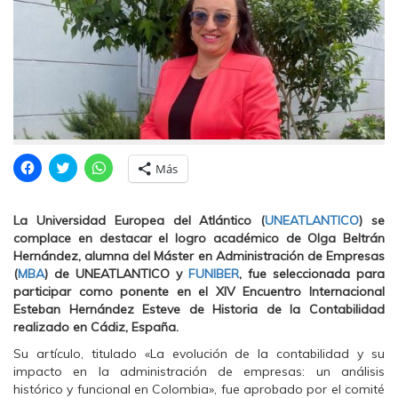
H
H
H
Más
a
a
a
z
z
z
c
c
c
l
l
l
La Universidad Europea del Atlántico (
UNEATLANTICO
) se
i
i
i
c
c
c
complace en destacar el logro académico de Olga Beltrán
p
p
p
Hernández, alumna del Máster en Administración de Empresas
a
a
a
r
r
r
(
MBA
) de UNEATLANTICO y
FUNIBER
, fue seleccionada para
a
a
a
participar como ponente en el XIV Encuentro Internacional
c
c
c
o
o
o
Esteban Hernández Esteve de Historia de la Contabilidad
m
m
m
realizado en Cádiz, España.
p
p
p
a
a
a
r
r
r
Su artículo, titulado «La evolución de la contabilidad y su
t
t
t
impacto en la administración de empresas: un análisis
i
i
i
r
r
r
histórico y funcional en Colombia», fue aprobado por el comité
e
e
e