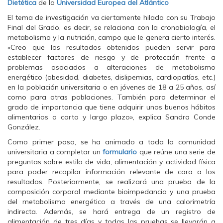
Dietética
de la
Universidad Europea del Atlántico
n
n
n
F
T
W
a
w
h
El tema de investigación va ciertamente hilado con su Trabajo
c
i
a
Final del Grado, es decir, se relaciona con la cronobiología, el
e
t
t
b
t
s
metabolismo y la nutrición, campo que le genera cierto interés.
o
e
A
«Creo que los resultados obtenidos pueden servir para
o
r
p
k
(
p
establecer factores de riesgo y de protección frente a
(
S
(
problemas asociados a alteraciones de metabolismo
S
e
S
e
a
e
energético (obesidad, diabetes, dislipemias, cardiopatías, etc.)
a
b
a
en la población universitaria o en jóvenes de 18 a 25 años, así
b
r
b
r
e
r
como para otras poblaciones. También para determinar el
e
e
e
e
n
e
grado de importancia que tiene adquirir unos buenos hábitos
n
u
n
alimentarios a corto y largo plazo», explica Sandra Conde
u
n
u
n
a
n
González.
a
v
a
v
e
v
Como primer paso, se ha animado a toda la comunidad
e
n
e
universitaria a completar un
n
t
n
formulario
que reúne una serie de
t
a
t
preguntas sobre estilo de vida, alimentación y actividad física
a
n
a
n
a
n
para poder recopilar información relevante de cara a los
a
n
a
resultados. Posteriormente, se realizará una prueba de la
n
u
n
u
e
u
composición corporal mediante bioimpedancia y una prueba
e
v
e
del metabolismo energético a través de una calorimetría
v
a
v
a
)
a
indirecta. Además, se hará entrega de un registro de
)
)
alimentación de tres días y
todas las pruebas se llevarán a