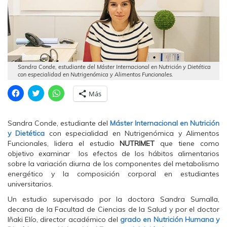
Sandra Conde, estudiante del Máster Internacional en Nutrición y Dietética
con especialidad en Nutrigenómica y Alimentos Funcionales.
H
H
H
Más
a
a
a
z
z
z
c
c
c
l
l
l
Sandra Conde, estudiante del
Máster Internacional en Nutrición
i
i
i
c
c
c
y Dietética
con especialidad en Nutrigenómica y Alimentos
p
p
p
Funcionales, lidera el estudio
NUTRIMET
que tiene como
a
a
a
r
r
r
objetivo examinar los efectos de los hábitos alimentarios
a
a
a
sobre la variación diurna de los componentes del metabolismo
c
c
c
o
o
o
energético y la composición corporal en estudiantes
m
m
m
universitarios.
p
p
p
a
a
a
r
r
r
Un estudio supervisado por la doctora Sandra Sumalla,
t
t
t
decana de la
Facultad de Ciencias de la Salud y por el doctor
i
i
i
r
r
r
Iñaki Elío, director académico del
grado en Nutrición Humana y
e
e
e