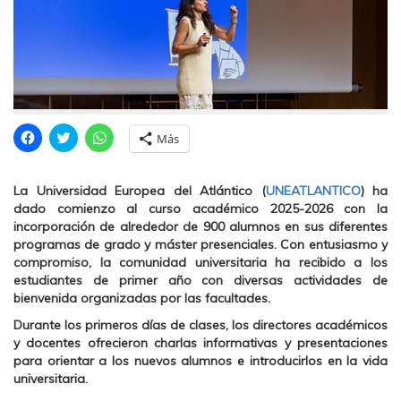
H
H
H
Más
a
a
a
z
z
z
c
c
c
l
l
l
La Universidad Europea del Atlántico (
UNEATLANTICO
) ha
i
i
i
c
c
c
dado comienzo al curso académico 2025-2026 con la
p
p
p
incorporación de alrededor de 900 alumnos en sus diferentes
a
a
a
r
r
r
programas de grado y máster presenciales. Con entusiasmo y
a
a
a
compromiso, la comunidad universitaria ha recibido a los
c
c
c
o
o
o
estudiantes de primer año con diversas actividades de
m
m
m
bienvenida organizadas por las facultades.
p
p
p
a
a
a
r
r
r
Durante los primeros días de clases, los directores académicos
t
t
t
y docentes ofrecieron charlas informativas y presentaciones
i
i
i
r
r
r
para orientar a los nuevos alumnos e introducirlos en la vida
e
e
e
universitaria.
n
n
n
F
T
W