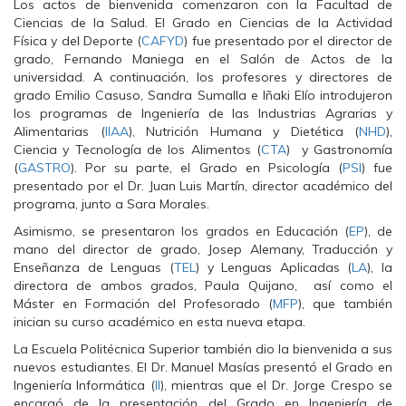
a
w
h
Los actos de bienvenida comenzaron con la Facultad de
c
i
a
Ciencias de la Salud. El Grado en Ciencias de la Actividad
e
t
t
b
t
s
Física y del Deporte (
CAFYD
) fue presentado por el director de
o
e
A
grado, Fernando Maniega en el Salón de Actos de la
o
r
p
k
(
p
universidad. A continuación, los profesores y directores de
(
S
(
grado Emilio Casuso, Sandra Sumalla e Iñaki Elío introdujeron
S
e
S
e
a
e
los programas de Ingeniería de las Industrias Agrarias y
a
b
a
Alimentarias (
b
r
IIAA
b
), Nutrición Humana y Dietética (
NHD
),
r
e
r
Ciencia y Tecnología de los Alimentos (
CTA
) y Gastronomía
e
e
e
e
n
e
(
GASTRO
). Por su parte, el Grado en Psicología (
PSI
) fue
n
u
n
presentado por el Dr. Juan Luis Martín, director académico del
u
n
u
n
a
n
programa, junto a Sara Morales.
a
v
a
v
e
v
Asimismo, se presentaron los grados en Educación (
EP
), de
e
n
e
mano del director de grado, Josep Alemany, Traducción y
n
t
n
t
a
t
Enseñanza de Lenguas (
TEL
) y Lenguas Aplicadas (
LA
), la
a
n
a
n
a
n
directora de ambos grados, Paula Quijano, así como el
a
n
a
Máster en Formación del Profesorado (
MFP
), que también
n
u
n
u
e
u
inician su curso académico en esta nueva etapa.
e
v
e
v
a
v
La Escuela Politécnica Superior también dio la bienvenida a sus
a
)
a
nuevos estudiantes. El Dr. Manuel Masías presentó el Grado en
)
)
Ingeniería Informática (
II
), mientras que el Dr. Jorge Crespo se
encargó de la presentación del Grado en Ingeniería de