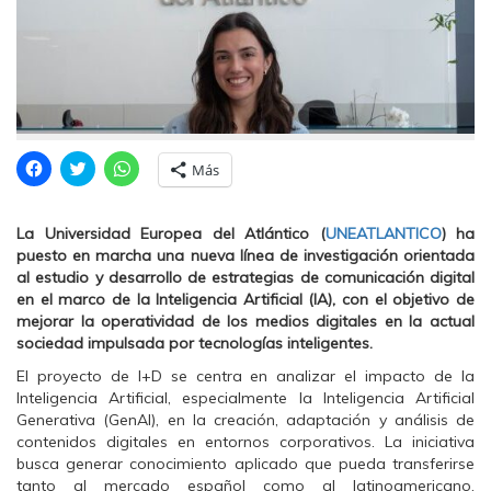
H
H
H
Más
a
a
a
z
z
z
c
c
c
l
l
l
La Universidad Europea del Atlántico (
UNEATLANTICO
) ha
i
i
i
c
c
c
puesto en marcha una nueva línea de investigación orientada
p
p
p
al estudio y desarrollo de estrategias de comunicación digital
a
a
a
r
r
r
en el marco de la Inteligencia Artificial (IA), con el objetivo de
a
a
a
mejorar la operatividad de los medios digitales en la actual
c
c
c
o
o
o
sociedad impulsada por tecnologías inteligentes.
m
m
m
p
p
p
El proyecto de I+D se centra en analizar el impacto de la
a
a
a
r
r
r
Inteligencia Artificial, especialmente la Inteligencia Artificial
t
t
t
Generativa (GenAI), en la creación, adaptación y análisis de
i
i
i
r
r
r
contenidos digitales en entornos corporativos. La iniciativa
e
e
e
busca generar conocimiento aplicado que pueda transferirse
n
n
n
F
T
W
tanto al mercado español como al latinoamericano,