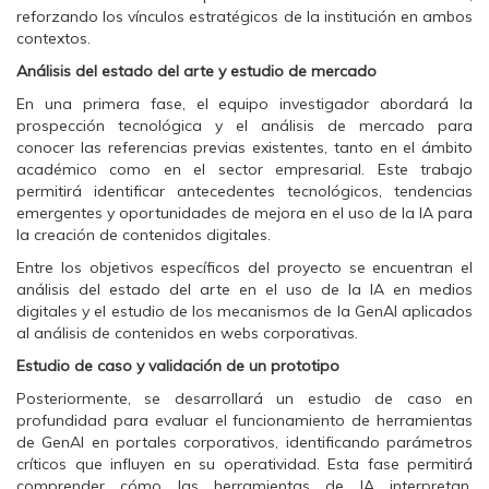
a
w
h
reforzando los vínculos estratégicos de la institución en ambos
c
i
a
e
t
t
contextos.
b
t
s
o
e
A
Análisis del estado del arte y estudio de mercado
o
r
p
k
(
p
(
S
(
En una primera fase, el equipo investigador abordará la
S
e
S
prospección tecnológica y el análisis de mercado para
e
a
e
a
b
a
conocer las referencias previas existentes, tanto en el ámbito
b
r
b
académico como en el sector empresarial. Este trabajo
r
e
r
e
e
e
permitirá identificar antecedentes tecnológicos, tendencias
e
n
e
emergentes y oportunidades de mejora en el uso de la IA para
n
u
n
u
n
u
la creación de contenidos digitales.
n
a
n
a
v
a
Entre los objetivos específicos del proyecto se encuentran el
v
e
v
e
n
e
análisis del estado del arte en el uso de la IA en medios
n
t
n
digitales y el estudio de los mecanismos de la GenAI aplicados
t
a
t
a
n
a
al análisis de contenidos en webs corporativas.
n
a
n
a
n
a
Estudio de caso y validación de un prototipo
n
u
n
u
e
u
Posteriormente, se desarrollará un estudio de caso en
e
v
e
v
a
v
profundidad para evaluar el funcionamiento de herramientas
a
)
a
de GenAI en portales corporativos, identificando parámetros
)
)
críticos que influyen en su operatividad. Esta fase permitirá
comprender cómo las herramientas de IA interpretan,