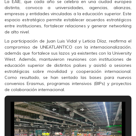
a
w
h
La EAIE, que cada año se celebra en una ciudad europea
c
i
a
distinta, convoca a universidades, agencias, alianzas,
e
t
t
b
t
s
empresas y entidades vinculadas a la educación superior. Este
o
e
A
espacio estratégico permite establecer acuerdos estratégicos
o
r
p
k
(
p
entre instituciones, fortalecer relaciones y generar networking
(
S
(
de alto nivel.
S
e
S
e
a
e
a
b
a
La participación de Juan Luis Vidal y Leticia Díaz, reafirma el
b
r
b
compromiso de UNEATLANTICO con la internacionalización,
r
e
r
e
e
e
además que fortalece sus lazos ya existentes con la University
e
n
e
West. Además, mantuvieron reuniones con instituciones de
n
u
n
u
n
u
educación superior de distintos países y asistió a sesiones
n
a
n
estratégicas sobre movilidad y cooperación internacional.
a
v
a
v
e
v
Como resultado, se han sentado las bases para nuevos
e
n
e
convenios Erasmus, programas intensivos (BIPs) y proyectos
n
t
n
t
a
t
de colaboración internacional.
a
n
a
n
a
n
a
n
a
n
u
n
u
e
u
e
v
e
v
a
v
a
)
a
)
)