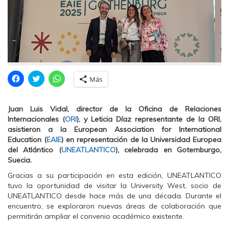
H
H
H
Más
a
a
a
z
z
z
c
c
c
l
l
l
Juan Luis Vidal, director de la Oficina de Relaciones
i
i
i
c
c
c
Internacionales (
ORI
), y Leticia Díaz representante de la ORI,
p
p
p
asistieron a la European Association for International
a
a
a
r
r
r
Education (
EAIE
) en representación de la Universidad Europea
a
a
a
del Atlántico (
UNEATLANTICO
), celebrada en Gotemburgo,
c
c
c
o
o
o
Suecia.
m
m
m
p
p
p
Gracias a su participación en esta edición, UNEATLANTICO
a
a
a
r
r
r
tuvo la oportunidad de visitar la University West, socio de
t
t
t
UNEATLANTICO desde hace más de una década. Durante el
i
i
i
r
r
r
encuentro, se exploraron nuevas áreas de colaboración que
e
e
e
permitirán ampliar el convenio académico existente.
n
n
n
F
T
W