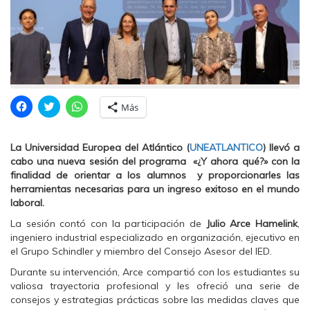
H
H
H
Más
a
a
a
z
z
z
c
c
c
l
l
l
La Universidad Europea del Atlántico (
UNEATLANTICO
) llevó a
i
i
i
c
c
c
cabo una nueva sesión del programa
«¿Y ahora qué?» con la
p
p
p
finalidad de orientar a los alumnos y proporcionarles las
a
a
a
r
r
r
herramientas necesarias para un ingreso exitoso en el mundo
a
a
a
laboral.
c
c
c
o
o
o
m
m
m
La sesión contó con la participación de
Julio Arce Hamelink
,
p
p
p
ingeniero industrial especializado en organización, ejecutivo en
a
a
a
r
r
r
el Grupo Schindler y miembro del Consejo Asesor del IED.
t
t
t
i
i
i
Durante su intervención, Arce compartió con los estudiantes su
r
r
r
e
e
e
valiosa trayectoria profesional y les ofreció una serie de
n
n
n
consejos y estrategias prácticas sobre las medidas claves que
F
T
W