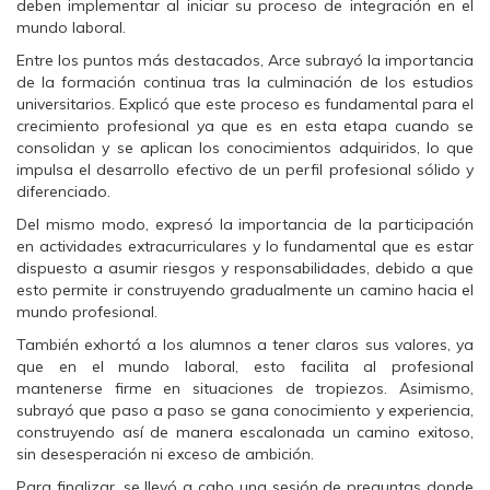
a
w
h
deben implementar al iniciar su proceso de integración en el
c
i
a
mundo laboral.
e
t
t
b
t
s
o
e
A
Entre los puntos más destacados, Arce subrayó la importancia
o
r
p
de la formación continua tras la culminación de los estudios
k
(
p
(
S
(
universitarios. Explicó que este proceso es fundamental para el
S
e
S
crecimiento profesional ya que es en esta etapa cuando se
e
a
e
a
b
a
consolidan y se aplican los conocimientos adquiridos, lo que
b
r
b
impulsa el desarrollo efectivo de un perfil profesional sólido y
r
e
r
e
e
e
diferenciado.
e
n
e
n
u
n
Del mismo modo, expresó la importancia de la participación
u
n
u
n
a
n
en actividades extracurriculares y lo fundamental que es estar
a
v
a
dispuesto a asumir riesgos y responsabilidades, debido a que
v
e
v
e
n
e
esto permite ir construyendo gradualmente un camino hacia el
n
t
n
mundo profesional.
t
a
t
a
n
a
n
a
n
También exhortó a los alumnos a tener claros sus valores, ya
a
n
a
que en el mundo laboral, esto facilita al profesional
n
u
n
u
e
u
mantenerse firme en situaciones de tropiezos. Asimismo,
e
v
e
subrayó que paso a paso se gana conocimiento y experiencia,
v
a
v
a
)
a
construyendo así de manera escalonada un camino exitoso,
)
)
sin desesperación ni exceso de ambición.
Para finalizar, se llevó a cabo una sesión de preguntas donde