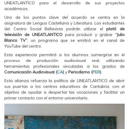
UNEATLANTICO para el desarrollo de sus proyectos
n
n
n
F
T
W
académicos.
a
w
h
c
i
a
Uno de los puntos clave del acuerdo se centra en la
e
t
t
b
t
s
asignatura de Lengua Castellana y Literatura. Los estudiantes
o
e
A
del Centro Social Bellavista podrán utilizar el
plató de
o
r
p
k
(
p
televisión de UNEATLANTICO
para producir y grabar
“Julio
(
S
(
Blanco TV”
, un programa que se emitirá en el canal de
S
e
S
e
a
e
YouTube del centro.
a
b
a
b
r
b
Esta experiencia permitirá a los alumnos sumergirse en el
r
e
r
e
e
e
proceso de producción audiovisual real, utilizando
e
n
e
herramientas profesionales vinculadas a los grados de
n
u
n
u
n
u
Comunicación Audiovisual (
CA
)
y
Periodismo (
PER
)
.
n
a
n
a
v
a
Esta alianza refuerza la política de UNEATLANTICO de abrir
v
e
v
e
n
e
sus puertas a los centros educativos de Cantabria, con el
n
t
n
objetivo de ayudar a despertar las vocaciones y facilitar un
t
a
t
a
n
a
primer contacto con el entorno universitario.
n
a
n
a
n
a
n
u
n
u
e
u
e
v
e
v
a
v
a
)
a
)
)