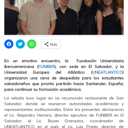
H
H
H
Más
a
a
a
z
z
z
c
c
c
l
l
l
En un emotivo encuentro, la Fundación Universitaria
i
i
i
c
c
c
Iberoamericana (
FUNIBER
), con sede en El Salvador, y la
p
p
p
Universidad Europea del Atlántico (
UNEATLANTICO
)
a
a
a
r
r
r
organizaron una cena de despedida para los estudiantes
a
a
a
salvadoreños que pronto partirán hacia Santander, España,
c
c
c
o
o
o
para continuar su formación académica.
m
m
m
p
p
p
La velada tuvo lugar en un reconocido restaurante de San
a
a
a
r
r
r
Salvador, donde se reunieron autoridades académicas y
t
t
t
representantes institucionales. Entre los presentes destacaron
i
i
i
r
r
r
el Lic. Alejandro Herrera, director ejecutivo de FUNIBER en El
e
e
e
Salvador; el Lic. Bryan Granados, coordinador de
n
n
n
F
T
W
UNEATLANTICO en el país; el Lic. Luis Prado, director de