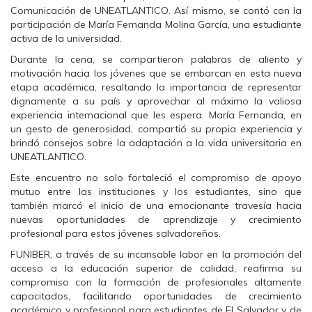
a
w
h
Comunicación de UNEATLANTICO. Así mismo, se contó con la
c
i
a
e
t
t
participación de María Fernanda Molina García, una estudiante
b
t
s
o
e
A
activa de la universidad.
o
r
p
k
(
p
Durante la cena, se compartieron palabras de aliento y
(
S
(
motivación hacia los jóvenes que se embarcan en esta nueva
S
e
S
e
a
e
etapa académica, resaltando la importancia de representar
a
b
a
dignamente a su país y aprovechar al máximo la valiosa
b
r
b
r
e
r
experiencia internacional que les espera. María Fernanda, en
e
e
e
e
n
e
un gesto de generosidad, compartió su propia experiencia y
n
u
n
brindó consejos sobre la adaptación a la vida universitaria en
u
n
u
n
a
n
UNEATLANTICO.
a
v
a
v
e
v
Este encuentro no solo fortaleció el compromiso de apoyo
e
n
e
mutuo entre las instituciones y los estudiantes, sino que
n
t
n
t
a
t
también marcó el inicio de una emocionante travesía hacia
a
n
a
n
a
n
nuevas oportunidades de aprendizaje y crecimiento
a
n
a
profesional para estos jóvenes salvadoreños.
n
u
n
u
e
u
FUNIBER, a través de su incansable labor en la promoción del
e
v
e
v
a
v
acceso a la educación superior de calidad, reafirma su
a
)
a
compromiso con la formación de profesionales altamente
)
)
capacitados, facilitando oportunidades de crecimiento
académico y profesional para estudiantes de El Salvador y de