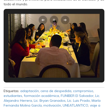
todo el mundo.
Etiquetas:
adaptación
,
cena de despedida
,
compromiso
,
estudiantes
,
formación académica
,
FUNIBER El Salvador
,
Lic.
Alejandro Herrera
,
Lic. Bryan Granados
,
Lic. Luis Prado
,
María
Fernanda Molina García
,
motivación
,
UNEATLANTICO
,
viaje a