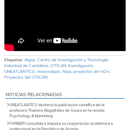
Etiquetas:
Algas
,
Centro de Investigación y Tecnología
Industrial de Cantabria
,
CITICAN
,
Investigación
UNEATLANTICO
,
macroalgas
,
Noja
,
proyectos de I+D+i
,
Proyectos del CITICAN
NOTICIAS RELACIONADAS
UNEATLANTICO destaca la publicación científica de la
profesora Thamiris Magalhães de Sousa en la revista
Psychology & Marketing
FUNIBER consolida e impulsa su cooperación académica e
institucional en la República de Angola