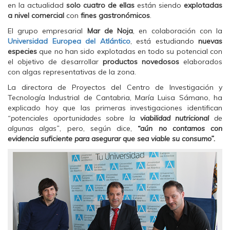
en la actualidad
c
i
a
solo cuatro de ellas
están siendo
explotadas
e
t
t
a nivel comercial
con
fines gastronómicos
.
b
t
s
o
e
A
El grupo empresarial
Mar de Noja
, en colaboración con la
o
r
p
k
(
p
Universidad Europea del Atlántico
, está estudiando
nuevas
(
S
(
especies
que no han sido explotadas en todo su potencial con
S
e
S
e
a
e
el objetivo de desarrollar
productos novedosos
elaborados
a
b
a
con algas representativas de la zona.
b
r
b
r
e
r
e
e
e
La directora de Proyectos del Centro de Investigación y
e
n
e
Tecnología Industrial de Cantabria, María Luisa Sámano, ha
n
u
n
u
n
u
explicado hoy que las primeras investigaciones identifican
n
a
n
“potenciales oportunidades sobre la
viabilidad nutricional
de
a
v
a
v
e
v
algunas algas”
, pero, según dice,
“aún no contamos con
e
n
e
evidencia suficiente
n
t
n
para asegurar que sea viable su consumo”.
t
a
t
a
n
a
n
a
n
a
n
a
n
u
n
u
e
u
e
v
e
v
a
v
a
)
a
)
)