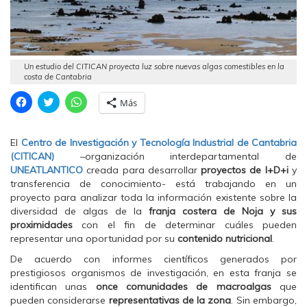
Un estudio del CITICAN proyecta luz sobre nuevas algas comestibles en la
costa de Cantabria
H
H
H
Más
a
a
a
z
z
z
c
c
c
l
l
l
El
Centro de Investigación y Tecnología Industrial de Cantabria
i
i
i
c
c
c
(CITICAN)
–organización interdepartamental de
p
p
p
UNEATLANTICO
creada para desarrollar
proyectos de I+D+i
y
a
a
a
r
r
r
transferencia de conocimiento- está trabajando en un
a
a
a
proyecto para analizar toda la información existente sobre la
c
c
c
o
o
o
diversidad de algas de la
franja costera de Noja y sus
m
m
m
proximidades
p
p
con el fin de determinar cuáles pueden
p
a
a
a
representar una oportunidad por su
contenido nutricional
.
r
r
r
t
t
t
De acuerdo con informes científicos generados por
i
i
i
r
r
r
prestigiosos organismos de investigación, en esta franja se
e
e
e
identifican unas
once comunidades de macroalgas
que
n
n
n
F
T
W
pueden considerarse
representativas de la zona
. Sin embargo,
a
w
h