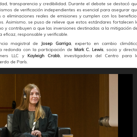
dad, transparencia y credibilidad. Durante el debate se destacó qu
nismos de verificación independientes es esencial para asegurar qu
 o eliminaciones reales de emisiones y cumplen con los beneficio
s. Asimismo, se puso de relieve que estos estándares fortalecen l
 y contribuyen a que las inversiones destinadas a la mitigación de
eficaz, responsable y verificable.
encia magistral de
Josep Garriga
, experto en cambio climático
a redonda con la participación de
Mark C. Lewis
, socio y directo
rtners LLC y
Kayleigh Crabb
, investigadora del Centro para l
erdo de París.