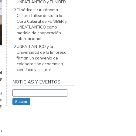
UNEATLANTICO y FUNIBER
El pódcast «Autónoma
Cultura Talks» destaca la
Obra Cultural de FUNIBER y
UNEATLANTICO como
modelo de cooperación
internacional
UNEATLANTICO y la
Universidad de la Empresa
firman un convenio de
colaboración académica,
científica y cultural
l
y
NOTICIAS Y EVENTOS
l
s
Buscar
s
n