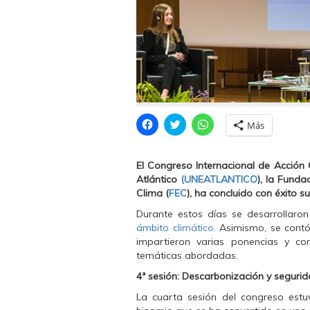
H
H
H
Más
a
a
a
z
z
z
c
c
c
l
l
l
El
Congreso Internacional de Acción C
i
i
i
c
c
c
Atlántico
(
UNEATLANTICO
), la Funda
p
p
p
Clima (
FEC
), ha concluido con éxito su
a
a
a
r
r
r
a
a
a
Durante estos días se desarrollaro
c
c
c
ámbito climático.
Asimismo, se contó 
o
o
o
m
m
m
impartieron varias ponencias y com
p
p
p
temáticas abordadas.
a
a
a
r
r
r
t
t
t
4ª sesión: Descarbonización y seguri
i
i
i
r
r
r
La cuarta sesión del congreso est
e
e
e