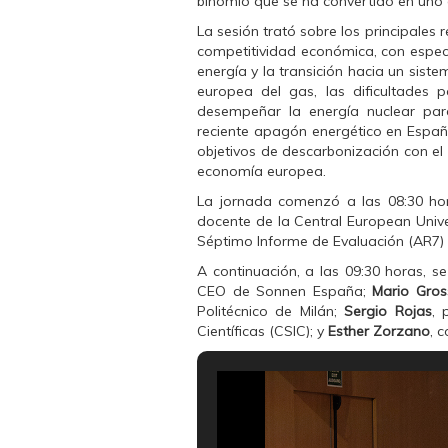
binomio que se ha convertido en uno d
n
n
n
F
T
W
a
w
h
La sesión trató sobre los principales 
c
i
a
competitividad económica, con especia
e
t
t
b
t
s
energía y la transición hacia un sis
o
e
A
europea del gas, las dificultades 
o
r
p
k
(
p
desempeñar la energía nuclear para
(
S
(
reciente apagón energético en España
S
e
S
e
a
e
objetivos de descarbonización con el 
a
b
a
economía europea.
b
r
b
r
e
r
e
e
e
La jornada comenzó a las 08:30 ho
e
n
e
docente de la Central European Univer
n
u
n
u
n
u
Séptimo Informe de Evaluación (AR7) 
n
a
n
a
v
a
A continuación, a las 09:30 horas, 
v
e
v
e
n
e
CEO de Sonnen España;
Mario Gros
n
t
n
Politécnico de Milán;
Sergio Rojas
, 
t
a
t
a
n
a
Científicas (CSIC); y
Esther Zorzano
, 
n
a
n
a
n
a
n
u
n
u
e
u
e
v
e
v
a
v
a
)
a
)
)