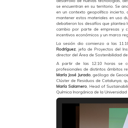
desarrollo de nuevas tecnologías, 
se encuentran en su territorio. Se an
en un contexto geopolítico incierto
mantener estos materiales en uso du
debatieron los desafíos que plantea la
cambio por parte de empresas y co
incentivos económicos y un marco reg
La sesión dio comienzo a las 11:
Rodríguez
, jefa de Proyectos del I
director del Área de Sostenibilidad de
A partir de las 12:10 horas se 
profesionales de distintos ámbitos rel
María José Jurado
, geóloga de Geoci
Clúster de Residuos de Catalunya, qu
María Salamero
, Head of Sustainabi
Química Inorgánica de la Universidad 