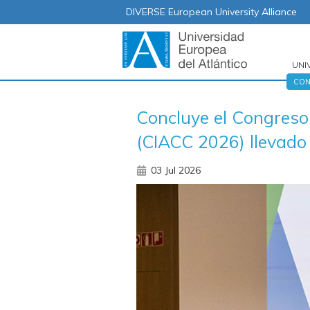
DIVERSE European University Alliance
UNI
Nav
CON
prin
Concluye el Congreso 
(CIACC 2026) llevad
03 Jul 2026