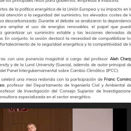
e los principales retos para gobiernos, empresas e industria.
retos de la política energética de la Unión Europea y su impacto en l
l atención a la seguridad del suministro, los elevados costes de l
tema descarbonizado. Durante el debate se analizaron la dependenci
para ampliar el uso de energías renovables, el papel que pued
 garantizar un suministro estable y las lecciones derivadas de
. En conjunto, la sesión destacó la necesidad de compatibilizar lo
fortalecimiento de la seguridad energética y la competitividad de l
ras con una ponencia magistral a cargo del profesor
Aleh Cher
sity y de la Lund University (Suecia), además de autor principal de
del Panel Intergubernamental sobre Cambio Climático (IPCC).
se celebró una mesa redonda con la participación de
Franc Comin
so
, profesor del Departamento de Ingeniería Civil y Ambiental de
profesor de Investigación del Consejo Superior de Investigacione
consultora especializada en el sector energético.