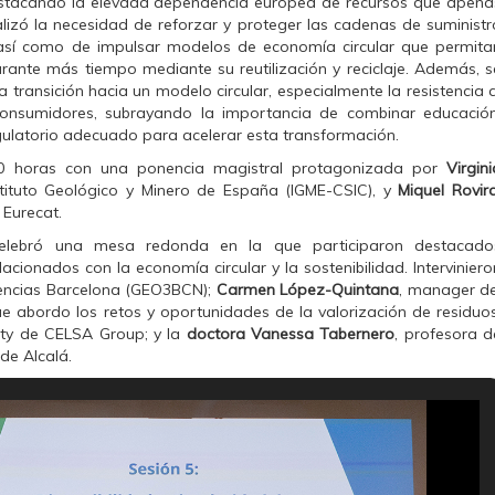
destacando la elevada dependencia europea de recursos que apena
alizó la necesidad de reforzar y proteger las cadenas de suministr
, así como de impulsar modelos de economía circular que permita
rante más tiempo mediante su reutilización y reciclaje. Además, s
 transición hacia un modelo circular, especialmente la resistencia a
nsumidores, subrayando la importancia de combinar educación
ulatorio adecuado para acelerar esta transformación.
10 horas con una ponencia magistral protagonizada por
Virgini
nstituto Geológico y Minero de España (IGME-CSIC), y
Miquel Rovir
 Eurecat.
celebró una mesa redonda en la que participaron destacado
acionados con la economía circular y la sostenibilidad. Interviniero
encias Barcelona (GEO3BCN);
Carmen López-Quintana
, manager de
e abordo los retos y oportunidades de la valorización de residuos
lity de CELSA Group; y la
doctora Vanessa Tabernero
, profesora d
de Alcalá.