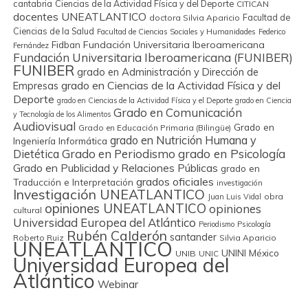
cantabria
Ciencias de la Actividad Física y del Deporte
CITICAN
docentes UNEATLANTICO
Facultad de
doctora Silvia Aparicio
Ciencias de la Salud
Facultad de Ciencias Sociales y Humanidades
Federico
Fidban
Fundación Universitaria Iberoamericana
Fernández
Fundación Universitaria Iberoamericana (FUNIBER)
FUNIBER
grado en Administración y Dirección de
grado en Ciencias de la Actividad Física y del
Empresas
Deporte
grado en Ciencias de la Actividad Física y el Deporte
grado en Ciencia
Grado en Comunicación
y Tecnología de los Alimentos
Audiovisual
Grado en
Grado en Educación Primaria (Bilingüe)
grado en Nutrición Humana y
Ingeniería Informática
Grado en Periodismo
grado en Psicología
Dietética
Grado en Publicidad y Relaciones Públicas
grado en
grados oficiales
Traducción e Interpretación
investigación
Investigación UNEATLANTICO
obra
Juan Luis Vidal
opiniones UNEATLANTICO
opiniones
cultural
Universidad Europea del Atlántico
Periodismo
Psicología
Rubén Calderón
santander
Roberto Ruiz
Silvia Aparicio
UNEATLANTICO
UNINI México
UNIB
UNIC
Universidad Europea del
Atlántico
Webinar