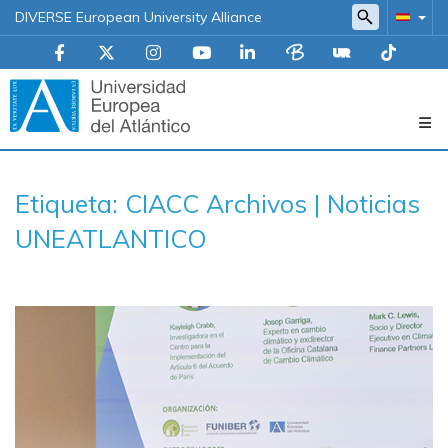
DIVERSE European University Alliance
Navegación
Etiqueta: CIACC Archivos | Noticias
principal
UNEATLANTICO