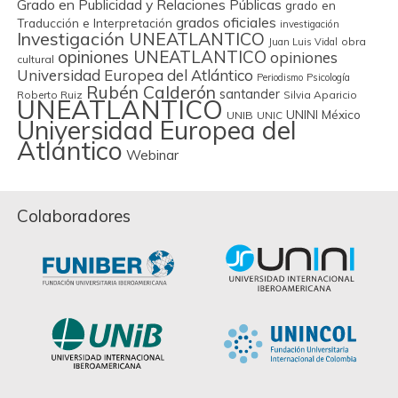
Grado en Publicidad y Relaciones Públicas
grado en
grados oficiales
Traducción e Interpretación
investigación
Investigación UNEATLANTICO
obra
Juan Luis Vidal
opiniones UNEATLANTICO
opiniones
cultural
Universidad Europea del Atlántico
Periodismo
Psicología
Rubén Calderón
santander
Roberto Ruiz
Silvia Aparicio
UNEATLANTICO
UNINI México
UNIB
UNIC
Universidad Europea del
Atlántico
Webinar
Colaboradores