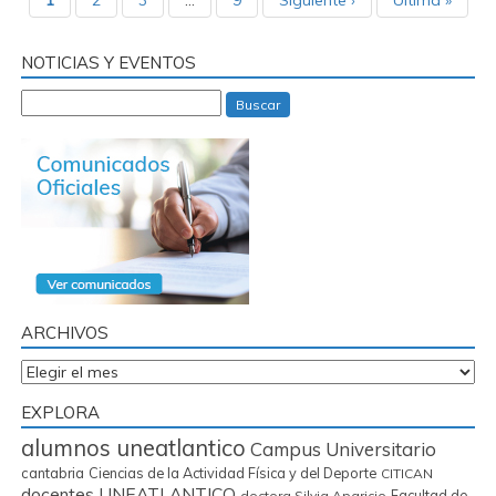
1
2
3
…
9
Siguiente ›
Última »
NOTICIAS Y EVENTOS
Buscar
ARCHIVOS
Archivos
EXPLORA
alumnos uneatlantico
Campus Universitario
cantabria
Ciencias de la Actividad Física y del Deporte
CITICAN
docentes UNEATLANTICO
Facultad de
doctora Silvia Aparicio