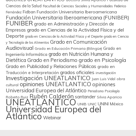
Ciencias de la Salud
Facultad de Ciencias Sociales y Humanidades
Federico
Fidban
Fundación Universitaria Iberoamericana
Fernández
Fundación Universitaria Iberoamericana (FUNIBER)
FUNIBER
grado en Administración y Dirección de
grado en Ciencias de la Actividad Física y del
Empresas
Deporte
grado en Ciencias de la Actividad Física y el Deporte
grado en Ciencia
Grado en Comunicación
y Tecnología de los Alimentos
Audiovisual
Grado en
Grado en Educación Primaria (Bilingüe)
grado en Nutrición Humana y
Ingeniería Informática
Grado en Periodismo
grado en Psicología
Dietética
Grado en Publicidad y Relaciones Públicas
grado en
grados oficiales
Traducción e Interpretación
investigación
Investigación UNEATLANTICO
obra
Juan Luis Vidal
opiniones UNEATLANTICO
opiniones
cultural
Universidad Europea del Atlántico
Periodismo
Psicología
Rubén Calderón
santander
Roberto Ruiz
Silvia Aparicio
UNEATLANTICO
UNINI México
UNIB
UNIC
Universidad Europea del
Atlántico
Webinar