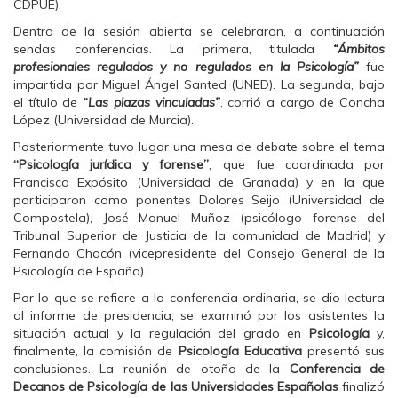
CDPUE).
n
n
n
F
T
W
a
w
h
Dentro de la sesión abierta se celebraron, a continuación
c
i
a
sendas conferencias. La primera, titulada
“Ámbitos
e
t
t
b
t
s
profesionales regulados y no regulados en la Psicología”
fue
o
e
A
impartida por Miguel Ángel Santed (UNED). La segunda, bajo
o
r
p
k
(
p
el título de
“Las plazas vinculadas”
, corrió a cargo de Concha
(
S
(
López (Universidad de Murcia).
S
e
S
e
a
e
a
b
a
Posteriormente tuvo lugar una mesa de debate sobre el tema
b
r
b
“Psicología jurídica y forense”
, que fue coordinada por
r
e
r
e
e
e
Francisca Expósito (Universidad de Granada) y en la que
e
n
e
participaron como ponentes Dolores Seijo (Universidad de
n
u
n
u
n
u
Compostela), José Manuel Muñoz (psicólogo forense del
n
a
n
Tribunal Superior de Justicia de la comunidad de Madrid) y
a
v
a
v
e
v
Fernando Chacón (vicepresidente del Consejo General de la
e
n
e
Psicología de España).
n
t
n
t
a
t
a
n
a
Por lo que se refiere a la conferencia ordinaria, se dio lectura
n
a
n
al informe de presidencia, se examinó por los asistentes la
a
n
a
n
u
n
situación actual y la regulación del grado en
Psicología
y,
u
e
u
finalmente, la comisión de
Psicología Educativa
presentó sus
e
v
e
v
a
v
conclusiones. La reunión de otoño de la
Conferencia de
a
)
a
Decanos de Psicología de las Universidades Españolas
)
)
finalizó