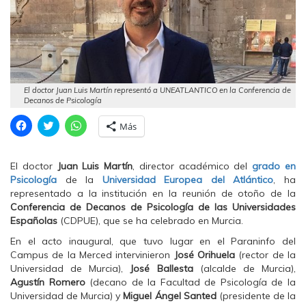
El doctor Juan Luis Martín representó a UNEATLANTICO en la Conferencia de
Decanos de Psicología
H
H
H
Más
a
a
a
z
z
z
c
c
c
l
l
l
El doctor
Juan Luis Martín
, director académico del
grado en
i
i
i
c
c
c
Psicología
de la
Universidad Europea del Atlántico
, ha
p
p
p
representado a la institución en la reunión de otoño de la
a
a
a
r
r
r
Conferencia de Decanos de Psicología de las Universidades
a
a
a
Españolas
(CDPUE), que se ha celebrado en Murcia.
c
c
c
o
o
o
m
m
m
En el acto inaugural, que tuvo lugar en el Paraninfo del
p
p
p
Campus de la Merced intervinieron
José Orihuela
(rector de la
a
a
a
r
r
r
Universidad de Murcia),
José Ballesta
(alcalde de Murcia),
t
t
t
Agustín Romero
(decano de la Facultad de Psicología de la
i
i
i
r
r
r
Universidad de Murcia) y
Miguel Ángel Santed
(presidente de la
e
e
e