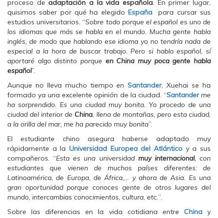
proceso de
adaptación a la vida española
. En primer lugar,
n
n
n
F
T
W
quisimos saber por qué ha elegido
España
para cursar sus
a
w
h
estudios universitarios. “
c
i
a
Sobre todo porque el español es uno de
e
t
t
los idiomas que más se habla en el mundo. Mucha gente habla
b
t
s
o
e
A
inglés, de modo que hablando ese idioma yo no tendría nada de
o
r
p
especial a la hora de buscar trabajo. Pero si hablo español, sí
k
(
p
(
S
(
aportaré algo distinto porque
en China muy poca gente habla
S
e
S
español
”.
e
a
e
a
b
a
Aunque no lleva mucho tiempo en
b
r
b
Santander
, Xuehai se ha
r
e
r
formado ya una excelente opinión de la ciudad. “
Santande
r
me
e
e
e
e
n
e
ha sorprendido. Es una ciudad muy bonita. Yo procedo de una
n
u
n
ciudad del interior de
China
, llena de montañas, pero esta ciudad,
u
n
u
n
a
n
a la orilla del mar, me ha parecido muy bonita
”.
a
v
a
v
e
v
El estudiante chino asegura haberse adaptado muy
e
n
e
rápidamente a la
n
t
n
Universidad Europea del Atlántico
y a sus
t
a
t
compañeros. “
Esta es una universidad
muy internacional
, con
a
n
a
n
a
n
estudiantes que vienen de muchos países diferentes: de
a
n
a
Latinoamérica, de Europa, de África,… y ahora de Asia. Es una
n
u
n
u
e
u
gran oportunidad porque conoces gente de otros lugares del
e
v
e
mundo, intercambias conocimientos, cultura, etc.
”.
v
a
v
a
)
a
Sobre las diferencias en la vida cotidiana entre
)
)
China
y