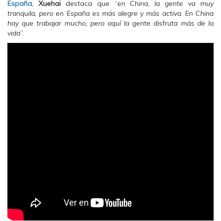
España
,
Xuehai
destaca que “
en China, la gente va muy
tranquila, pero en España es más alegre y más activa. En China
hay que trabajar mucho, pero aquí la gente disfruta más de la
vida
”.