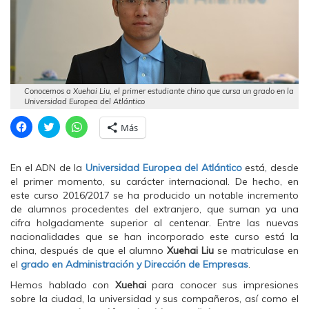
Conocemos a Xuehai Liu, el primer estudiante chino que cursa un grado en la
Universidad Europea del Atlántico
H
H
H
Más
a
a
a
z
z
z
c
c
c
l
l
l
En el ADN de la
Universidad Europea del Atlántico
está, desde
i
i
i
c
c
c
el primer momento, su carácter internacional. De hecho, en
p
p
p
este curso 2016/2017 se ha producido un notable incremento
a
a
a
r
r
r
de alumnos procedentes del extranjero, que suman ya una
a
a
a
cifra holgadamente superior al centenar. Entre las nuevas
c
c
c
o
o
o
nacionalidades que se han incorporado este curso está la
m
m
m
china, después de que el alumno
p
p
p
Xuehai Liu
se matriculase en
a
a
a
el
grado en Administración y Dirección de Empresas
.
r
r
r
t
t
t
Hemos hablado con
Xuehai
para conocer sus impresiones
i
i
i
r
r
r
sobre la ciudad, la universidad y sus compañeros, así como el
e
e
e