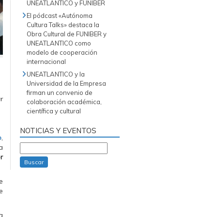
UNEATLANTICO y FUNIBER
El pódcast «Autónoma
Cultura Talks» destaca la
Obra Cultural de FUNIBER y
UNEATLANTICO como
modelo de cooperación
internacional
UNEATLANTICO y la
Universidad de la Empresa
firman un convenio de
r
colaboración académica,
científica y cultural
NOTICIAS Y EVENTOS
o
,
a
r
Buscar
e
e
a