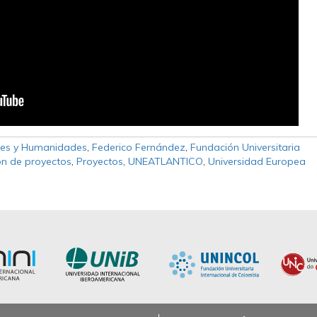
ales y Humanidades
,
Federico Fernández
,
Fundación Universitaria
ón de proyectos
,
Proyectos
,
UNEATLANTICO
,
Universidad Europea