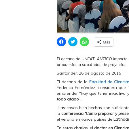
H
H
H
Más
a
a
a
z
z
z
c
c
c
l
l
l
El decano de UNEATLANTICO imparte va
i
i
i
c
c
c
propuestas a solicitudes de proyectos
p
p
p
a
a
a
Santander, 26 de agosto de 2015
r
r
r
a
a
a
El decano de la
Facultad de Ciencia
c
c
c
o
o
o
Federico Fernández, considera que 
m
m
m
emprender “hay que tener iniciativa y
p
p
p
a
a
a
todo atado
”.
r
r
r
t
t
t
“Las cosas bien hechas son suficient
i
i
i
r
r
r
la
conferencia
‘Cómo preparar y presen
e
e
e
el verano en varios países de
Latinoa
n
n
n
F
T
W
a
w
h
En estas charlas, el
doctor en Ciencia