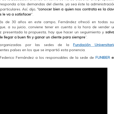
responda a las demandas del cliente, ya sea éste la administració
articulares. Así, dijo,
“conocer bien a quien nos contrata es la clav
 le va a satisfacer
”.
ás de 30 años en este campo, Fernández ofreció en todas su
que, a su juicio, conviene tener en cuenta a la hora de vender u
vez presentada la propuesta, hay que hacer un seguimiento y
salva
de llegar a buen fin y ganar un cliente para siempre
”.
n organizadas por las sedes de la
Fundación Universitari
rentes países en los que se impartió esta ponencia.
ó Federico Fernández a los responsables de la sede de
FUNIBER
e