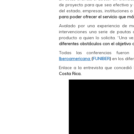
c
i
a
de proyecto para que sea efectiva y 
e
t
t
b
t
s
del estado, empresas, instituciones o p
o
e
A
para poder ofrecer el servicio que más
o
r
p
k
(
p
(
S
(
Avalado por una experiencia de m
S
e
S
intervenciones una serie de pautas 
e
a
e
a
b
a
producto a quien lo solicita. “Una 
b
r
b
diferentes obstáculos con el objetivo 
r
e
r
e
e
e
e
n
e
Todas las conferencias fuero
n
u
n
Iberoamericana
(
FUNIBER
)
en los dife
u
n
u
n
a
n
Enlace a la entrevista que concedi
a
v
a
v
e
v
Costa Rica.
e
n
e
n
t
n
t
a
t
a
n
a
n
a
n
a
n
a
n
u
n
u
e
u
e
v
e
v
a
v
a
)
a
)
)