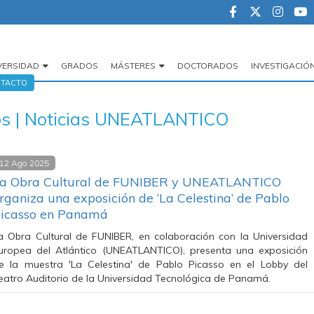
VERSIDAD
GRADOS
MÁSTERES
DOCTORADOS
INVESTIGACIÓ
egación
TACTO
cipal
vos | Noticias UNEATLANTICO
12 Ago 2025
a Obra Cultural de FUNIBER y UNEATLANTICO
rganiza una exposición de ‘La Celestina’ de Pablo
icasso en Panamá
a Obra Cultural de FUNIBER, en colaboración con la Universidad
uropea del Atlántico (UNEATLANTICO), presenta una exposición
e la muestra 'La Celestina' de Pablo Picasso en el Lobby del
eatro Auditorio de la Universidad Tecnológica de Panamá.