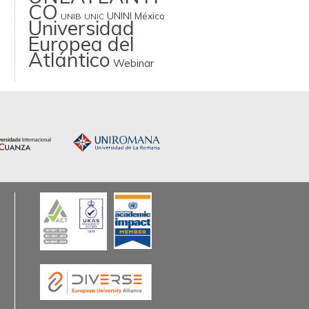
CO
UNINI México
UNIB
UNIC
Universidad
Europea del
Atlántico
Webinar