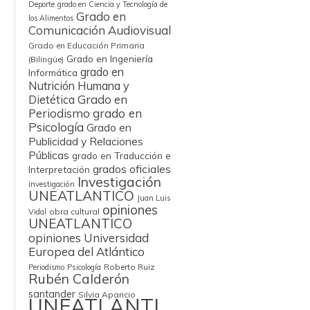
Deporte
grado en Ciencia y Tecnología de
Grado en
los Alimentos
Comunicación Audiovisual
Grado en Educación Primaria
Grado en Ingeniería
(Bilingüe)
grado en
Informática
Nutrición Humana y
Grado en
Dietética
Periodismo
grado en
Psicología
Grado en
Publicidad y Relaciones
Públicas
grado en Traducción e
grados oficiales
Interpretación
Investigación
investigación
UNEATLANTICO
Juan Luis
opiniones
obra cultural
Vidal
UNEATLANTICO
opiniones Universidad
Europea del Atlántico
Roberto Ruiz
Periodismo
Psicología
Rubén Calderón
santander
Silvia Aparicio
UNEATLANTI