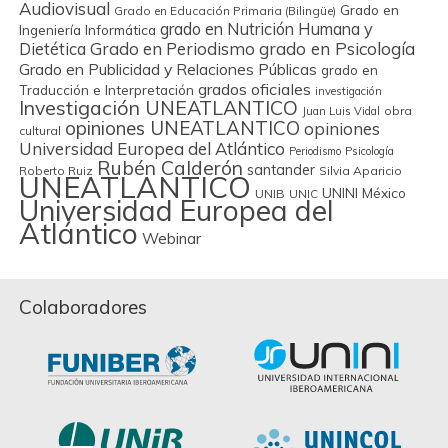
Audiovisual
Grado en
Grado en Educación Primaria (Bilingüe)
grado en Nutrición Humana y
Ingeniería Informática
Grado en Periodismo
grado en Psicología
Dietética
Grado en Publicidad y Relaciones Públicas
grado en
grados oficiales
Traducción e Interpretación
investigación
Investigación UNEATLANTICO
obra
Juan Luis Vidal
opiniones UNEATLANTICO
opiniones
cultural
Universidad Europea del Atlántico
Periodismo
Psicología
Rubén Calderón
santander
Roberto Ruiz
Silvia Aparicio
UNEATLANTICO
UNINI México
UNIB
UNIC
Universidad Europea del
Atlántico
Webinar
Colaboradores