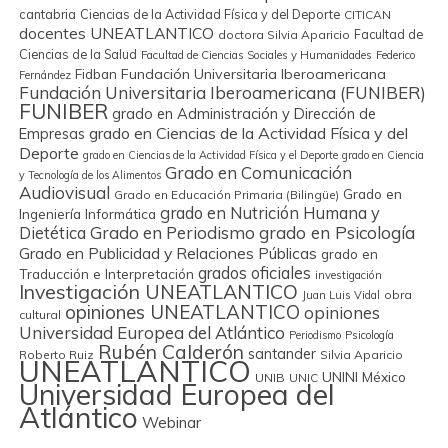
cantabria
Ciencias de la Actividad Física y del Deporte
CITICAN
docentes UNEATLANTICO
Facultad de
doctora Silvia Aparicio
Ciencias de la Salud
Facultad de Ciencias Sociales y Humanidades
Federico
Fundación Universitaria Iberoamericana
Fidban
Fernández
Fundación Universitaria Iberoamericana (FUNIBER)
FUNIBER
grado en Administración y Dirección de
grado en Ciencias de la Actividad Física y del
Empresas
Deporte
grado en Ciencias de la Actividad Física y el Deporte
grado en Ciencia
Grado en Comunicación
y Tecnología de los Alimentos
Audiovisual
Grado en
Grado en Educación Primaria (Bilingüe)
grado en Nutrición Humana y
Ingeniería Informática
Grado en Periodismo
grado en Psicología
Dietética
Grado en Publicidad y Relaciones Públicas
grado en
grados oficiales
Traducción e Interpretación
investigación
Investigación UNEATLANTICO
obra
Juan Luis Vidal
opiniones UNEATLANTICO
opiniones
cultural
Universidad Europea del Atlántico
Periodismo
Psicología
Rubén Calderón
santander
Roberto Ruiz
Silvia Aparicio
UNEATLANTICO
UNINI México
UNIB
UNIC
Universidad Europea del
Atlántico
Webinar