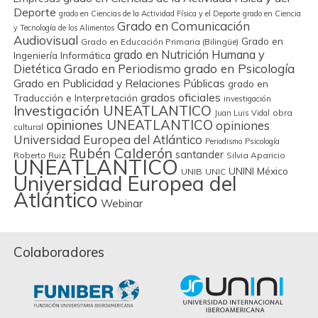
Deporte
grado en Ciencias de la Actividad Física y el Deporte
grado en Ciencia
Grado en Comunicación
y Tecnología de los Alimentos
Audiovisual
Grado en
Grado en Educación Primaria (Bilingüe)
grado en Nutrición Humana y
Ingeniería Informática
Grado en Periodismo
grado en Psicología
Dietética
Grado en Publicidad y Relaciones Públicas
grado en
grados oficiales
Traducción e Interpretación
investigación
Investigación UNEATLANTICO
obra
Juan Luis Vidal
opiniones UNEATLANTICO
opiniones
cultural
Universidad Europea del Atlántico
Periodismo
Psicología
Rubén Calderón
santander
Roberto Ruiz
Silvia Aparicio
UNEATLANTICO
UNINI México
UNIB
UNIC
Universidad Europea del
Atlántico
Webinar
Colaboradores