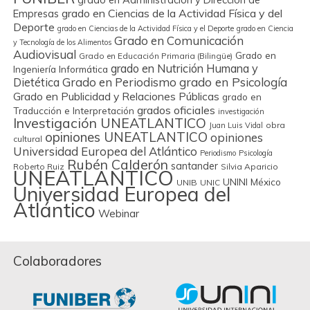
grado en Ciencias de la Actividad Física y del
Empresas
Deporte
grado en Ciencias de la Actividad Física y el Deporte
grado en Ciencia
Grado en Comunicación
y Tecnología de los Alimentos
Audiovisual
Grado en
Grado en Educación Primaria (Bilingüe)
grado en Nutrición Humana y
Ingeniería Informática
Grado en Periodismo
grado en Psicología
Dietética
Grado en Publicidad y Relaciones Públicas
grado en
grados oficiales
Traducción e Interpretación
investigación
Investigación UNEATLANTICO
obra
Juan Luis Vidal
opiniones UNEATLANTICO
opiniones
cultural
Universidad Europea del Atlántico
Periodismo
Psicología
Rubén Calderón
santander
Roberto Ruiz
Silvia Aparicio
UNEATLANTICO
UNINI México
UNIB
UNIC
Universidad Europea del
Atlántico
Webinar
Colaboradores