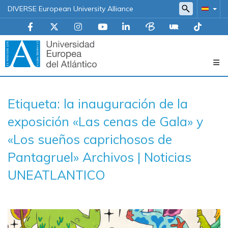
DIVERSE European University Alliance
Navegación
Etiqueta: la inauguración de la
principal
exposición «Las cenas de Gala» y
«Los sueños caprichosos de
Pantagruel» Archivos | Noticias
UNEATLANTICO