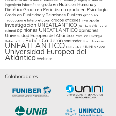
grado en Nutrición Humana y
Ingeniería Informática
Grado en Periodismo
grado en Psicología
Dietética
Grado en Publicidad y Relaciones Públicas
grado en
grados oficiales
Traducción e Interpretación
investigación
Investigación UNEATLANTICO
obra
Juan Luis Vidal
opiniones UNEATLANTICO
opiniones
cultural
Universidad Europea del Atlántico
Periodismo
Psicología
Rubén Calderón
santander
Roberto Ruiz
Silvia Aparicio
UNEATLANTICO
UNINI México
UNIB
UNIC
Universidad Europea del
Atlántico
Webinar
Colaboradores