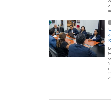
c
d
i
U
c
S
L
F
c
S
p
f
o