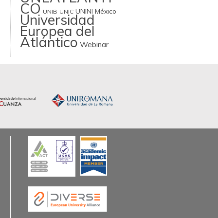
CO
UNINI México
UNIB
UNIC
Universidad
Europea del
Atlántico
Webinar