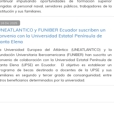
ontinuar impulsando oportunidades de formación superior
irigidas al personal naval, servidores públicos, trabajadores de la
nstitución y sus familiares.
16 Dic 2025
NEATLANTICO y FUNIBER Ecuador suscriben un
onvenio con la Universidad Estatal Península de
anta Elena
a Universidad Europea del Atlántico (UNEATLANTICO) y la
undación Universitaria Iberoamericana (FUNIBER) han suscrito un
onvenio de colaboración con la Universidad Estatal Península de
anta Elena (UPSE) en Ecuador. El objetivo es establecer un
rograma de becas destinado a docentes de la UPSE y sus
amiliares en segundo y tercer grado de consanguinidad, entre
tros beneficiarios determinados por la universidad.