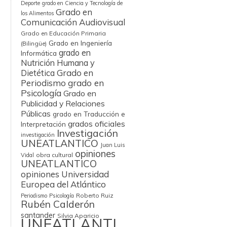
Deporte
grado en Ciencia y Tecnología de
Grado en
los Alimentos
Comunicación Audiovisual
Grado en Educación Primaria
Grado en Ingeniería
(Bilingüe)
grado en
Informática
Nutrición Humana y
Grado en
Dietética
Periodismo
grado en
Psicología
Grado en
Publicidad y Relaciones
Públicas
grado en Traducción e
grados oficiales
Interpretación
Investigación
investigación
UNEATLANTICO
Juan Luis
opiniones
obra cultural
Vidal
UNEATLANTICO
opiniones Universidad
Europea del Atlántico
Roberto Ruiz
Periodismo
Psicología
Rubén Calderón
santander
Silvia Aparicio
UNEATLANTI