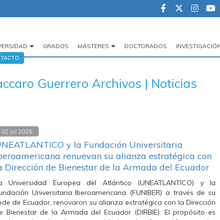
VERSIDAD
GRADOS
MÁSTERES
DOCTORADOS
INVESTIGACIÓ
egación
TACTO
cipal
accaro Guerrero Archivos | Noticias
02 Jul 2026
NEATLANTICO y la Fundación Universitaria
beroamericana renuevan su alianza estratégica con
a Dirección de Bienestar de la Armada del Ecuador
a Universidad Europea del Atlántico (UNEATLANTICO) y la
undación Universitaria Iberoamericana (FUNIBER) a través de su
ede de Ecuador, renovaron su alianza estratégica con la Dirección
e Bienestar de la Armada del Ecuador (DIRBIE). El propósito es