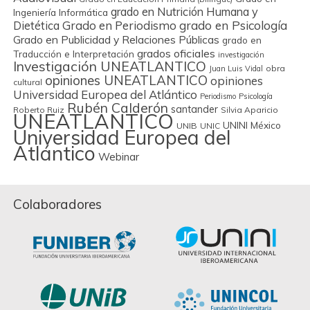
grado en Nutrición Humana y
Ingeniería Informática
Grado en Periodismo
grado en Psicología
Dietética
Grado en Publicidad y Relaciones Públicas
grado en
grados oficiales
Traducción e Interpretación
investigación
Investigación UNEATLANTICO
obra
Juan Luis Vidal
opiniones UNEATLANTICO
opiniones
cultural
Universidad Europea del Atlántico
Periodismo
Psicología
Rubén Calderón
santander
Roberto Ruiz
Silvia Aparicio
UNEATLANTICO
UNINI México
UNIB
UNIC
Universidad Europea del
Atlántico
Webinar
Colaboradores