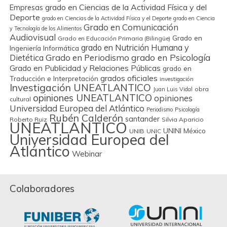
grado en Ciencias de la Actividad Física y del
Empresas
Deporte
grado en Ciencias de la Actividad Física y el Deporte
grado en Ciencia
Grado en Comunicación
y Tecnología de los Alimentos
Audiovisual
Grado en
Grado en Educación Primaria (Bilingüe)
grado en Nutrición Humana y
Ingeniería Informática
Grado en Periodismo
grado en Psicología
Dietética
Grado en Publicidad y Relaciones Públicas
grado en
grados oficiales
Traducción e Interpretación
investigación
Investigación UNEATLANTICO
obra
Juan Luis Vidal
opiniones UNEATLANTICO
opiniones
cultural
Universidad Europea del Atlántico
Periodismo
Psicología
Rubén Calderón
santander
Roberto Ruiz
Silvia Aparicio
UNEATLANTICO
UNINI México
UNIB
UNIC
Universidad Europea del
Atlántico
Webinar
Colaboradores