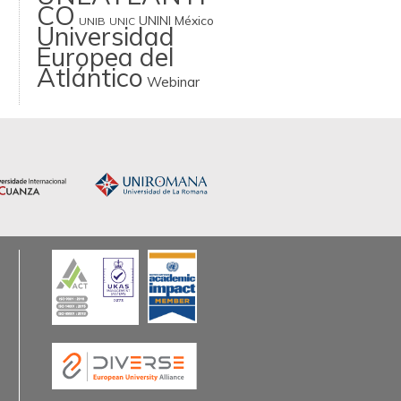
CO
UNINI México
UNIB
UNIC
Universidad
Europea del
Atlántico
Webinar