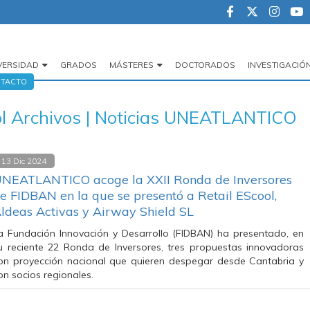
VERSIDAD
GRADOS
MÁSTERES
DOCTORADOS
INVESTIGACIÓ
egación
TACTO
cipal
ool Archivos | Noticias UNEATLANTICO
13 Dic 2024
NEATLANTICO acoge la XXII Ronda de Inversores
e FIDBAN en la que se presentó a Retail EScool,
ldeas Activas y Airway Shield SL
a Fundación Innovación y Desarrollo (FIDBAN) ha presentado, en
u reciente 22 Ronda de Inversores, tres propuestas innovadoras
on proyección nacional que quieren despegar desde Cantabria y
on socios regionales.