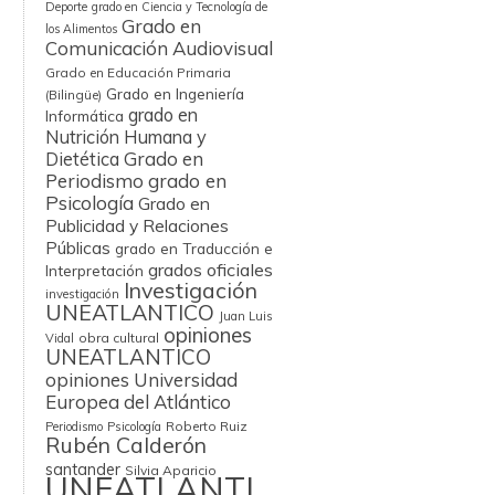
Deporte
grado en Ciencia y Tecnología de
Grado en
los Alimentos
Comunicación Audiovisual
Grado en Educación Primaria
Grado en Ingeniería
(Bilingüe)
grado en
Informática
Nutrición Humana y
Grado en
Dietética
Periodismo
grado en
Psicología
Grado en
Publicidad y Relaciones
Públicas
grado en Traducción e
grados oficiales
Interpretación
Investigación
investigación
UNEATLANTICO
Juan Luis
opiniones
obra cultural
Vidal
UNEATLANTICO
opiniones Universidad
Europea del Atlántico
Roberto Ruiz
Periodismo
Psicología
Rubén Calderón
santander
Silvia Aparicio
UNEATLANTI