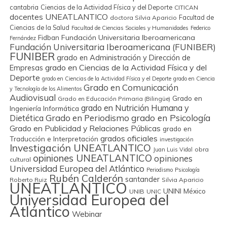
cantabria
Ciencias de la Actividad Física y del Deporte
CITICAN
docentes UNEATLANTICO
Facultad de
doctora Silvia Aparicio
Ciencias de la Salud
Facultad de Ciencias Sociales y Humanidades
Federico
Fidban
Fundación Universitaria Iberoamericana
Fernández
Fundación Universitaria Iberoamericana (FUNIBER)
FUNIBER
grado en Administración y Dirección de
grado en Ciencias de la Actividad Física y del
Empresas
Deporte
grado en Ciencias de la Actividad Física y el Deporte
grado en Ciencia
Grado en Comunicación
y Tecnología de los Alimentos
Audiovisual
Grado en
Grado en Educación Primaria (Bilingüe)
grado en Nutrición Humana y
Ingeniería Informática
Grado en Periodismo
grado en Psicología
Dietética
Grado en Publicidad y Relaciones Públicas
grado en
grados oficiales
Traducción e Interpretación
investigación
Investigación UNEATLANTICO
obra
Juan Luis Vidal
opiniones UNEATLANTICO
opiniones
cultural
Universidad Europea del Atlántico
Periodismo
Psicología
Rubén Calderón
santander
Roberto Ruiz
Silvia Aparicio
UNEATLANTICO
UNINI México
UNIB
UNIC
Universidad Europea del
Atlántico
Webinar