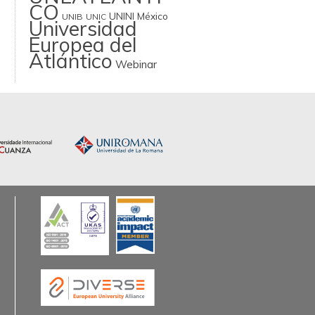
CO
UNINI México
UNIB
UNIC
Universidad
Europea del
Atlántico
Webinar