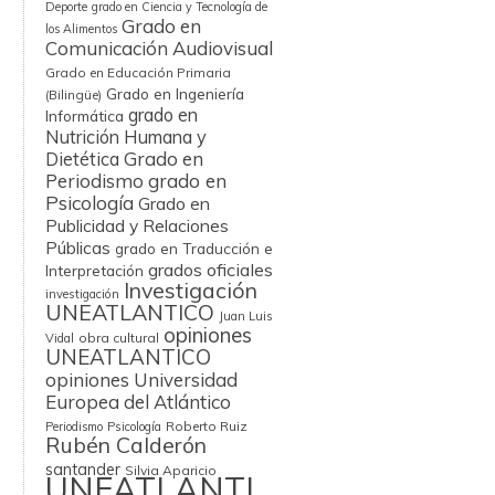
Deporte
grado en Ciencia y Tecnología de
Grado en
los Alimentos
Comunicación Audiovisual
Grado en Educación Primaria
Grado en Ingeniería
(Bilingüe)
grado en
Informática
Nutrición Humana y
Grado en
Dietética
Periodismo
grado en
Psicología
Grado en
Publicidad y Relaciones
Públicas
grado en Traducción e
grados oficiales
Interpretación
Investigación
investigación
UNEATLANTICO
Juan Luis
opiniones
obra cultural
Vidal
UNEATLANTICO
opiniones Universidad
Europea del Atlántico
Roberto Ruiz
Periodismo
Psicología
Rubén Calderón
santander
Silvia Aparicio
UNEATLANTI