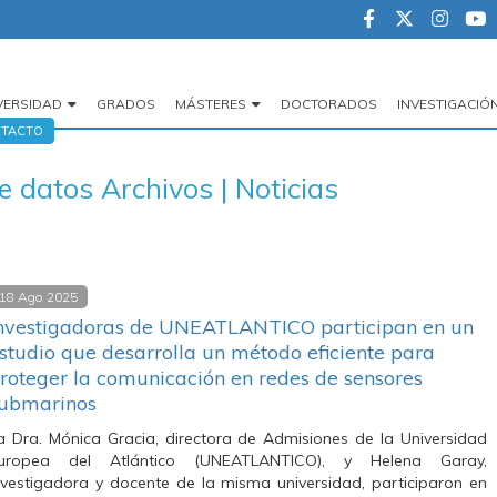
VERSIDAD
GRADOS
MÁSTERES
DOCTORADOS
INVESTIGACIÓ
egación
TACTO
cipal
e datos Archivos | Noticias
18 Ago 2025
nvestigadoras de UNEATLANTICO participan en un
studio que desarrolla un método eficiente para
roteger la comunicación en redes de sensores
ubmarinos
a Dra. Mónica Gracia, directora de Admisiones de la Universidad
uropea del Atlántico (UNEATLANTICO), y Helena Garay,
nvestigadora y docente de la misma universidad, participaron en