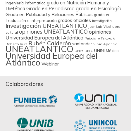
grado en Nutrición Humana y
Ingeniería Informática
Grado en Periodismo
grado en Psicología
Dietética
Grado en Publicidad y Relaciones Públicas
grado en
grados oficiales
Traducción e Interpretación
investigación
Investigación UNEATLANTICO
obra
Juan Luis Vidal
opiniones UNEATLANTICO
opiniones
cultural
Universidad Europea del Atlántico
Periodismo
Psicología
Rubén Calderón
santander
Roberto Ruiz
Silvia Aparicio
UNEATLANTICO
UNINI México
UNIB
UNIC
Universidad Europea del
Atlántico
Webinar
Colaboradores