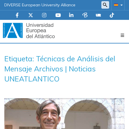
DIVERSE European University Alliance
Navegación
Etiqueta: Técnicas de Análisis del
principal
Mensaje Archivos | Noticias
UNEATLANTICO