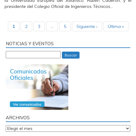
la Universidad Europea del Atlántico, Rubén Caderón, y el
presidente del Colegio Oficial de Ingenieros Técnicos…
1
2
3
…
5
Siguiente ›
Última »
NOTICIAS Y EVENTOS
Buscar
ARCHIVOS
Archivos