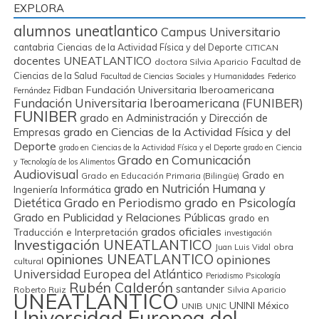
EXPLORA
alumnos uneatlantico
Campus Universitario
cantabria
Ciencias de la Actividad Física y del Deporte
CITICAN
docentes UNEATLANTICO
Facultad de
doctora Silvia Aparicio
Ciencias de la Salud
Facultad de Ciencias Sociales y Humanidades
Federico
Fidban
Fundación Universitaria Iberoamericana
Fernández
Fundación Universitaria Iberoamericana (FUNIBER)
FUNIBER
grado en Administración y Dirección de
grado en Ciencias de la Actividad Física y del
Empresas
Deporte
grado en Ciencias de la Actividad Física y el Deporte
grado en Ciencia
Grado en Comunicación
y Tecnología de los Alimentos
Audiovisual
Grado en
Grado en Educación Primaria (Bilingüe)
grado en Nutrición Humana y
Ingeniería Informática
Grado en Periodismo
grado en Psicología
Dietética
Grado en Publicidad y Relaciones Públicas
grado en
grados oficiales
Traducción e Interpretación
investigación
Investigación UNEATLANTICO
obra
Juan Luis Vidal
opiniones UNEATLANTICO
opiniones
cultural
Universidad Europea del Atlántico
Periodismo
Psicología
Rubén Calderón
santander
Roberto Ruiz
Silvia Aparicio
UNEATLANTICO
UNINI México
UNIB
UNIC
Universidad Europea del