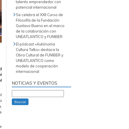
talento emprendedor con
potencial internacional
Se celebra el XXII Curso de
Filosofía de la Fundación
Gustavo Bueno en el marco
de la colaboración con
UNEATLANTICO y FUNIBER
El pódcast «Autónoma
Cultura Talks» destaca la
Obra Cultural de FUNIBER y
UNEATLANTICO como
modelo de cooperación
d
internacional
l
l
NOTICIAS Y EVENTOS
l
a
Buscar
,
e
e