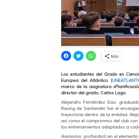
H
H
H
Más
a
a
a
z
z
z
c
c
c
l
l
l
Los estudiantes del Grado en Ciencia
i
i
i
c
c
c
Europea del Atlántico (
UNEATLANT
p
p
p
marco de la asignatura «Planificació
a
a
a
r
r
r
director del grado, Carlos Lago.
a
a
a
c
c
c
Alejandro Fernández Saiz, graduado
o
o
o
m
m
m
Racing de Santander fue el encargad
p
p
p
trayectoria dentro de la entidad, Ale
a
a
a
r
r
r
así como el compromiso del club con l
t
t
t
los entrenamientos adaptados a cad
i
i
i
r
r
r
e
e
e
Asimismo, profundizó en el elemento q