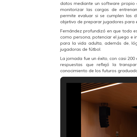
n
n
n
datos mediante un software propio d
F
T
W
a
w
h
monitorizar las cargas de entrena
c
i
a
permite evaluar si se cumplen las d
e
t
t
b
t
s
objetivo de preparar jugadores para e
o
e
A
o
r
p
Fernández profundizó en que todo e
k
(
p
(
S
(
como persona, potenciar el juego e i
S
e
S
para la vida adulta, además de, ló
e
a
e
a
b
a
jugadoras de fútbol.
b
r
b
r
e
r
La jornada fue un éxito, con casi 200
e
e
e
e
n
e
respuestas que reflejó la transpar
n
u
n
conocimiento de los futuros graduad
u
n
u
n
a
n
a
v
a
v
e
v
e
n
e
n
t
n
t
a
t
a
n
a
n
a
n
a
n
a
n
u
n
u
e
u
e
v
e
v
a
v
a
)
a
)
)