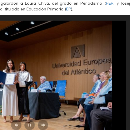
 galardón a Laura Chiva, del grado en Periodismo (
PER
) y Jose
titulado en Educación Primaria (
EP
).