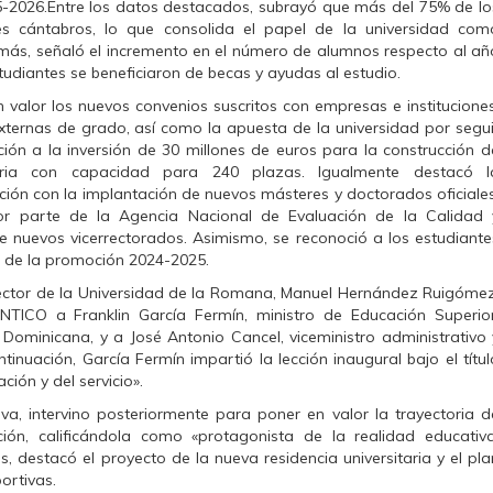
-2026.Entre los datos destacados, subrayó que más del 75% de lo
es cántabros, lo que consolida el papel de la universidad com
emás, señaló el incremento en el número de alumnos respecto al añ
udiantes se beneficiaron de becas y ayudas al estudio.
 valor los nuevos convenios suscritos con empresas e instituciones
xternas de grado, así como la apuesta de la universidad por segui
ción a la inversión de 30 millones de euros para la construcción d
taria con capacidad para 240 plazas. Igualmente destacó l
ción con la implantación de nuevos másteres y doctorados oficiales
por parte de la Agencia Nacional de Evaluación de la Calidad 
de nuevos vicerrectorados. Asimismo, se reconoció a los estudiante
n de la promoción 2024-2025.
 rector de la Universidad de la Romana, Manuel Hernández Ruigómez
TICO a Franklin García Fermín, ministro de Educación Superior
 Dominicana, y a José Antonio Cancel, viceministro administrativo 
tinuación, García Fermín impartió la lección inaugural bajo el títul
ión y del servicio».
lva, intervino posteriormente para poner en valor la trayectoria d
n, calificándola como «protagonista de la realidad educativa
s, destacó el proyecto de la nueva residencia universitaria y el pla
ortivas.