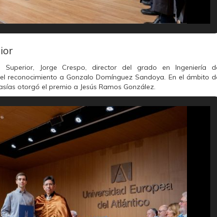
ior
 Superior, Jorge Crespo, director del grado en Ingeniería d
ó el reconocimiento a Gonzalo Domínguez Sandoya. En el ámbito d
Masías otorgó el premio a Jesús Ramos González.