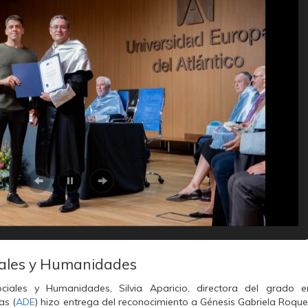
ciales y Humanidades
iales y Humanidades, Silvia Aparicio, directora del grado e
as (
ADE
) hizo entrega del reconocimiento a Génesis Gabriela Roquel