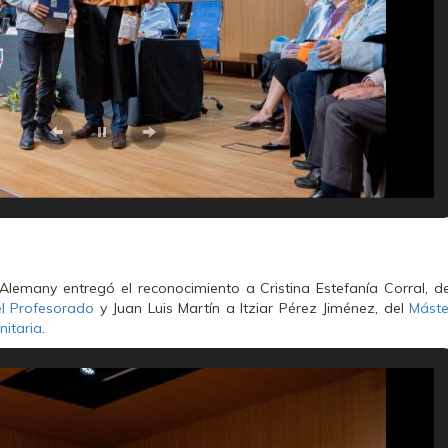
lemany entregó el reconocimiento a Cristina Estefanía Corral, de
el Profesorado
y Juan Luis Martín a Itziar Pérez Jiménez, del
Máste
nitaria
.