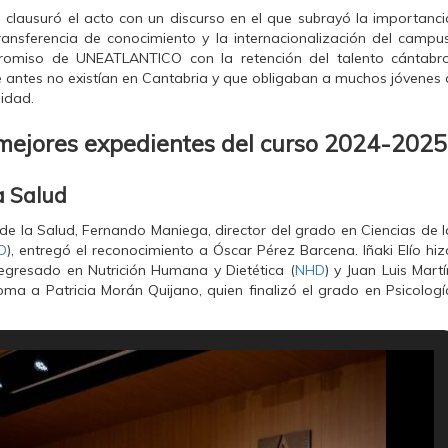
, clausuró el acto con un discurso en el que subrayó la importanci
transferencia de conocimiento y la internacionalización del campus
romiso de UNEATLANTICO con la retención del talento cántabro
ue antes no existían en Cantabria y que obligaban a muchos jóvenes 
nidad.
 mejores expedientes del curso 2024-2025
a Salud
de la Salud, Fernando Maniega, director del grado en Ciencias de l
D
), entregó el reconocimiento a Óscar Pérez Barcena. Iñaki Elío hiz
 egresado en Nutrición Humana y Dietética (
NHD
) y Juan Luis Martí
oma a Patricia Morán Quijano, quien finalizó el grado en Psicologí