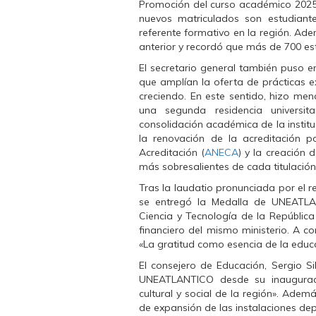
Promoción del curso académico 2025
r
r
r
e
e
e
nuevos matriculados son estudiant
n
n
n
referente formativo en la región. Ad
F
T
W
a
w
h
anterior y recordó que más de 700 est
c
i
a
e
t
t
El secretario general también puso en
b
t
s
o
e
A
que amplían la oferta de prácticas e
o
r
p
creciendo. En este sentido, hizo men
k
(
p
(
S
(
una segunda residencia universi
S
e
S
consolidación académica de la institu
e
a
e
a
b
a
la renovación de la acreditación 
b
r
b
Acreditación (
ANECA
) y la creación 
r
e
r
e
e
e
más sobresalientes de cada titulació
e
n
e
n
u
n
Tras la laudatio pronunciada por el
u
n
u
n
a
n
se entregó la Medalla de UNEATLAN
a
v
a
Ciencia y Tecnología de la República
v
e
v
e
n
e
financiero del mismo ministerio. A con
n
t
n
«
La gratitud como esencia de la educac
t
a
t
a
n
a
n
a
n
El consejero de Educación, Sergio Si
a
n
a
UNEATLANTICO desde su inauguració
n
u
n
u
e
u
cultural y social de la región». Ademá
e
v
e
de expansión de las instalaciones dep
v
a
v