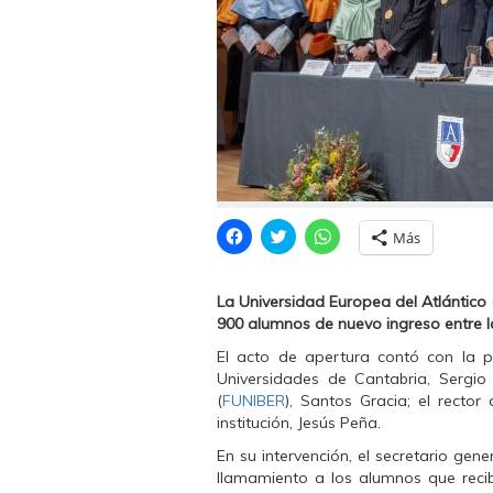
H
H
H
Más
a
a
a
z
z
z
c
c
c
l
l
l
La Universidad Europea del Atlántico 
i
i
i
c
c
c
900 alumnos de nuevo ingreso entre la
p
p
p
a
a
a
El acto de apertura contó con la p
r
r
r
a
a
a
Universidades de Cantabria, Sergio 
c
c
c
(
FUNIBER
), Santos Gracia; el recto
o
o
o
m
m
m
institución, Jesús Peña.
p
p
p
a
a
a
En su intervención, el secretario gen
r
r
r
t
t
t
llamamiento a los alumnos que recib
i
i
i