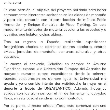
F
T
W
en la zona.
a
w
h
c
i
a
En esta ocasión, el objetivo del proyecto solidario será hacer
e
t
t
b
t
s
campamentos itinerantes sanitarios en las aldeas de montaña
o
e
A
y para ello, contarán con la participación de
l médico Pablo
o
r
p
k
(
p
Hernando y Enrique González de Picos Trekking. De este
(
S
(
modo, intentarán dotar de material escolar a las escuelas y a
S
e
S
e
a
e
los niños que habitan dichas aldeas.
a
b
a
b
r
b
Tras su regreso a España, realizarán exposiciones
r
e
r
e
e
e
fotográficas, charlas en diferentes centros escolares, centros
e
n
e
cívicos, jornadas de montaña, semanas culturales y otros
n
u
n
u
n
u
espacios.
n
a
n
a
v
a
En cuanto al convenio, Ceballos, en nombre de Arsuara
v
e
v
e
n
e
Expedition, expone:
«
La Universidad Europeo del Atlántico ha
n
t
n
apoyado nuestras cuatro expediciones desde la primera.
t
a
t
a
n
a
Nuestra colaboración es siempre igual:
la Universidad me
n
a
n
ayuda y yo a cambio intento dar visibilidad a la mujer en el
a
n
a
n
u
n
deporte a través de UNEATLANTICO
. Además, hacemos
u
e
u
salidas con los alumnos con el fin de fomentar la actividad
e
v
e
v
a
v
física, en este caso el senderismo por montaña
».
a
)
a
)
)
Por su parte, el rector añade:
«
Todo esto comenzó con una