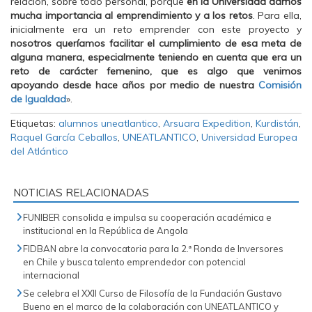
relación, sobre todo personal, porque
en la Universidad damos
mucha importancia al emprendimiento y a los retos
. Para ella,
inicialmente era un reto emprender con este proyecto y
nosotros queríamos facilitar el cumplimiento de esa meta de
alguna manera, especialmente teniendo en cuenta que era un
reto de carácter femenino, que es algo que venimos
apoyando desde hace años por medio de nuestra
Comisión
de Igualdad
».
Etiquetas:
alumnos uneatlantico
,
Arsuara Expedition
,
Kurdistán
,
Raquel García Ceballos
,
UNEATLANTICO
,
Universidad Europea
del Atlántico
NOTICIAS RELACIONADAS
FUNIBER consolida e impulsa su cooperación académica e
institucional en la República de Angola
FIDBAN abre la convocatoria para la 2.ª Ronda de Inversores
en Chile y busca talento emprendedor con potencial
internacional
Se celebra el XXII Curso de Filosofía de la Fundación Gustavo
Bueno en el marco de la colaboración con UNEATLANTICO y