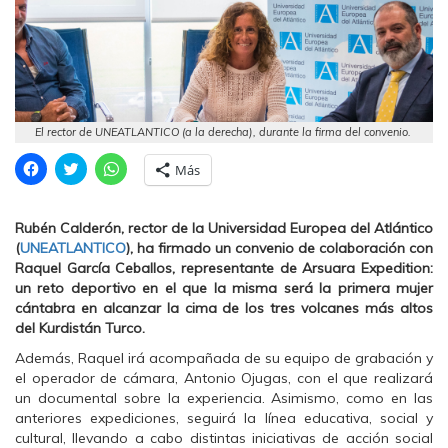
El rector de UNEATLANTICO (a la derecha), durante la firma del convenio.
H
H
H
Más
a
a
a
z
z
z
c
c
c
l
l
l
Rubén Calderón, rector de la Universidad Europea del Atlántico
i
i
i
c
c
c
(
UNEATLANTICO
), ha firmado un convenio de colaboración con
p
p
p
Raquel García Ceballos, representante de Arsuara Expedition:
a
a
a
r
r
r
un reto deportivo en el que la misma será la primera mujer
a
a
a
cántabra en alcanzar la cima de los tres volcanes más altos
c
c
c
o
o
o
del Kurdistán Turco.
m
m
m
p
p
p
Además, Raquel irá acompañada de su equipo de grabación y
a
a
a
r
r
r
el operador de cámara,
Antonio Ojugas,
con el que realizará
t
t
t
un documental sobre la experiencia. Asimismo, como en las
i
i
i
r
r
r
anteriores expediciones, seguirá la línea educativa, social y
e
e
e
cultural, llevando a cabo distintas iniciativas de acción social
n
n
n