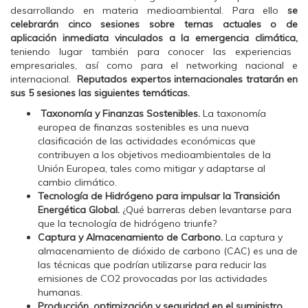
n
n
n
desarrollando en materia medioambiental. Para ello
se
F
T
W
a
w
h
celebrarán cinco sesiones sobre temas actuales o de
c
i
a
aplicación inmediata vinculados a la emergencia climática,
e
t
t
b
t
s
teniendo lugar también para conocer las experiencias
o
e
A
empresariales, así como para el networking nacional e
o
r
p
k
(
p
internacional.
Reputados expertos internacionales tratarán en
(
S
(
sus 5 sesiones las siguientes temáticas.
S
e
S
e
a
e
a
b
a
Taxonomía y Finanzas Sostenibles.
La taxonomía
b
r
b
europea de finanzas sostenibles es una nueva
r
e
r
e
e
e
clasificación de las actividades económicas que
e
n
e
contribuyen a los objetivos medioambientales de la
n
u
n
u
n
u
Unión Europea, tales como mitigar y adaptarse al
n
a
n
cambio climático.
a
v
a
v
e
v
Tecnología de Hidrógeno para impulsar la Transición
e
n
e
n
Energética Global.
t
n
¿Qué barreras deben levantarse para
t
a
t
que la tecnología de hidrógeno triunfe?
a
n
a
n
a
n
Captura y Almacenamiento de Carbono.
La captura y
a
n
a
almacenamiento de dióxido de carbono (CAC) es una de
n
u
n
u
e
u
las técnicas que podrían utilizarse para reducir las
e
v
e
emisiones de CO
2
provocadas por las actividades
v
a
v
a
)
a
humanas.
)
)
Producción, optimización y seguridad en el suministro