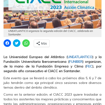
UNEATLANTICO organiza la segunda edición del CIACC, celebrado en
Santander.
H
H
H
Más
a
a
a
z
z
z
c
c
c
l
l
l
La Universidad Europea del Atlántico (
UNEATLANTICO
) y la
i
i
i
c
c
c
Fundación Universitaria Iberoamericana (
FUNIBER
) organizan,
p
p
p
de la mano de la Fundación Empresa y Clima (
FEC
), por
a
a
a
r
r
r
segundo año consecutivo el CIACC en Santander.
a
a
a
c
c
c
Este evento que se llevará a cabo los próximos días 5, 6 y 7 de
o
o
o
m
m
m
julio tendrán como eje principal cinco sesiones sobre diversos
p
p
p
temas dentro del ámbito climático.
a
a
a
r
r
r
t
t
t
Como en la anterior edición, el CIACC 2023 quiere trasladar a
i
i
i
todos los asistentes las mejores prácticas y conocimientos que
r
r
r
e
e
e
tanto las administraciones, organizaciones y empresas están