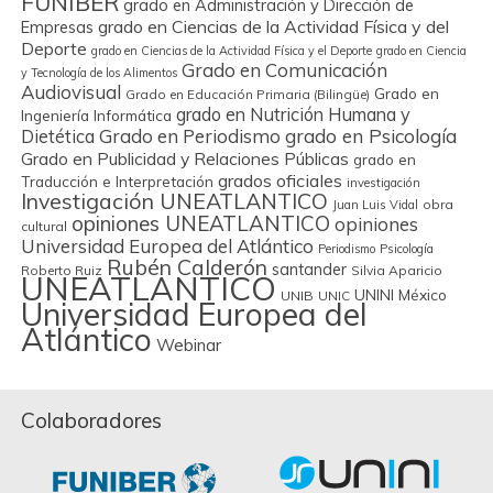
FUNIBER
grado en Administración y Dirección de
grado en Ciencias de la Actividad Física y del
Empresas
Deporte
grado en Ciencias de la Actividad Física y el Deporte
grado en Ciencia
Grado en Comunicación
y Tecnología de los Alimentos
Audiovisual
Grado en
Grado en Educación Primaria (Bilingüe)
grado en Nutrición Humana y
Ingeniería Informática
Grado en Periodismo
grado en Psicología
Dietética
Grado en Publicidad y Relaciones Públicas
grado en
grados oficiales
Traducción e Interpretación
investigación
Investigación UNEATLANTICO
obra
Juan Luis Vidal
opiniones UNEATLANTICO
opiniones
cultural
Universidad Europea del Atlántico
Periodismo
Psicología
Rubén Calderón
santander
Roberto Ruiz
Silvia Aparicio
UNEATLANTICO
UNINI México
UNIB
UNIC
Universidad Europea del
Atlántico
Webinar
Colaboradores