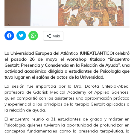
H
H
H
Más
a
a
a
z
z
z
c
c
c
l
l
l
La Universidad Europea del Atlántico (UNEATLANTICO) celebró
i
i
i
c
c
c
el pasado 26 de mayo el workshop titulado “Encuentro
p
p
p
Gestalt: Presencia y Consciencia en la Relación de Ayuda”, una
a
a
a
r
r
r
actividad académica dirigida a estudiantes de Psicología que
a
a
a
tuvo lugar en el salóns de actos de la Universidad.
c
c
c
o
o
o
m
m
m
La sesión fue impartida por la Dra. Dorota Chlebio-Abed,
p
p
p
profesora de Gdańsk Medical Academy of Applied Sciences,
a
a
a
r
r
r
quien compartió con los asistentes una aproximación práctica
t
t
t
y experiencial a los principios de la terapia Gestalt aplicados a
i
i
i
r
r
r
la relación de ayuda.
e
e
e
n
n
n
El encuentro reunió a 31 estudiantes de grado y máster en
F
T
W
a
w
h
Psicología, quienes tuvieron la oportunidad de profundizar en
c
i
a
conceptos fundamentales como la presencia terapéutica, la
e
t
t