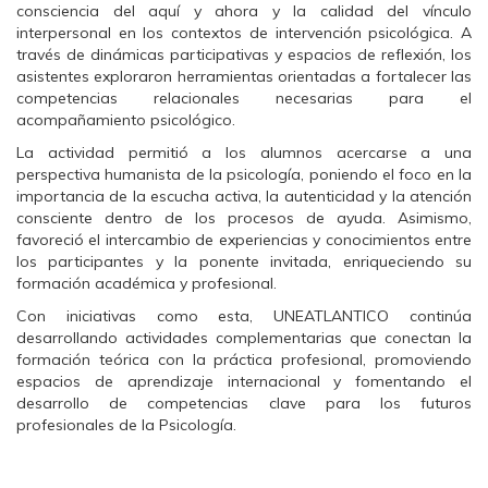
b
t
s
consciencia del aquí y ahora y la calidad del vínculo
o
e
A
interpersonal en los contextos de intervención psicológica. A
o
r
p
k
(
p
través de dinámicas participativas y espacios de reflexión, los
(
S
(
asistentes exploraron herramientas orientadas a fortalecer las
S
e
S
e
a
e
competencias relacionales necesarias para el
a
b
a
acompañamiento psicológico.
b
r
b
r
e
r
e
e
e
La actividad permitió a los alumnos acercarse a una
e
n
e
perspectiva humanista de la psicología, poniendo el foco en la
n
u
n
u
n
u
importancia de la escucha activa, la autenticidad y la atención
n
a
n
consciente dentro de los procesos de ayuda. Asimismo,
a
v
a
v
e
v
favoreció el intercambio de experiencias y conocimientos entre
e
n
e
los participantes y la ponente invitada, enriqueciendo su
n
t
n
t
a
t
formación académica y profesional.
a
n
a
n
a
n
Con iniciativas como esta, UNEATLANTICO continúa
a
n
a
n
u
n
desarrollando actividades complementarias que conectan la
u
e
u
formación teórica con la práctica profesional, promoviendo
e
v
e
v
a
v
espacios de aprendizaje internacional y fomentando el
a
)
a
desarrollo de competencias clave para los futuros
)
)
profesionales de la Psicología.