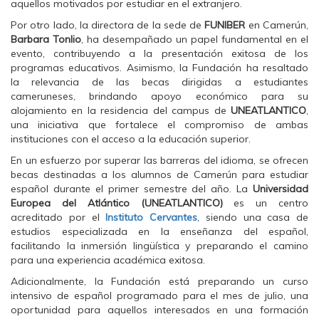
aquellos motivados por estudiar en el extranjero.
e
t
t
b
t
s
o
e
A
Por otro lado, la directora de la sede de
FUNIBER
en Camerún,
o
r
p
Barbara Tonlio
, ha desempañado un papel fundamental en el
k
(
p
(
S
(
evento, contribuyendo a la presentación exitosa de los
S
e
S
programas educativos. Asimismo, la Fundación ha resaltado
e
a
e
a
b
a
la relevancia de las becas dirigidas a estudiantes
b
r
b
cameruneses, brindando apoyo económico para su
r
e
r
e
e
e
alojamiento en la residencia del campus de
UNEATLANTICO
,
e
n
e
una iniciativa que fortalece el compromiso de ambas
n
u
n
u
n
u
instituciones con el acceso a la educación superior.
n
a
n
a
v
a
En un esfuerzo por superar las barreras del idioma, se ofrecen
v
e
v
e
n
e
becas destinadas a los alumnos de Camerún para estudiar
n
t
n
español durante el primer semestre del año. La
Universidad
t
a
t
a
n
a
Europea del Atlántico (UNEATLANTICO)
es un centro
n
a
n
acreditado por el
Instituto Cervantes
, siendo una casa de
a
n
a
n
u
n
estudios especializada en la enseñanza del español,
u
e
u
facilitando la inmersión lingüística y preparando el camino
e
v
e
v
a
v
para una experiencia académica exitosa.
a
)
a
)
)
Adicionalmente, la Fundación está preparando un curso
intensivo de español programado para el mes de julio, una
oportunidad para aquellos interesados en una formación