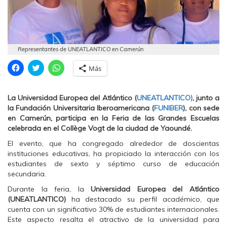
Representantes de UNEATLANTICO en Camerún
H
H
H
Más
a
a
a
z
z
z
c
c
c
l
l
l
La Universidad Europea del Atlántico (
UNEATLANTICO
)
, junto a
i
i
i
c
c
c
la Fundación Universitaria Iberoamericana (
FUNIBER
), con sede
p
p
p
en Camerún, participa en la Feria de las Grandes Escuelas
a
a
a
r
r
r
celebrada en el Collège Vogt de la ciudad de Yaoundé.
a
a
a
c
c
c
El evento, que ha congregado alrededor de doscientas
o
o
o
m
m
m
instituciones educativas, ha propiciado la interacción con los
p
p
p
estudiantes de sexto y séptimo curso de educación
a
a
a
r
r
r
secundaria.
t
t
t
i
i
i
Durante la feria, la
Universidad Europea del Atlántico
r
r
r
e
e
e
(UNEATLANTICO)
ha destacado su perfil académico, que
n
n
n
cuenta con un significativo 30% de estudiantes internacionales.
F
T
W
a
w
h
Este aspecto resalta el atractivo de la universidad para
c
i
a