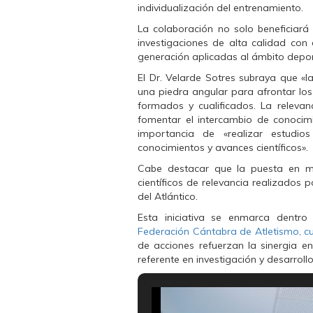
t
t
t
individualización del entrenamiento.
i
i
i
r
r
r
e
e
e
La colaboración no solo beneficiará 
n
n
n
investigaciones de alta calidad con 
F
T
W
a
w
h
generación aplicadas al ámbito depor
c
i
a
e
t
t
El Dr. Velarde Sotres subraya que «
l
b
t
s
o
e
A
una piedra angular para afrontar lo
o
r
p
formados y cualificados. La releva
k
(
p
(
S
(
fomentar el intercambio de conocimi
S
e
S
importancia de
«realizar estudio
e
a
e
a
b
a
conocimientos y avances científicos»
.
b
r
b
r
e
r
Cabe destacar que la puesta en ma
e
e
e
e
n
e
científicos de relevancia realizado
n
u
n
del Atlántico.
u
n
u
n
a
n
Esta iniciativa se enmarca dentr
a
v
a
v
e
v
Federación Cántabra de Atletismo, cu
e
n
e
de acciones refuerzan la sinergia 
n
t
n
t
a
t
referente en investigación y desarroll
a
n
a
n
a
n
a
n
a
n
u
n
u
e
u
e
v
e