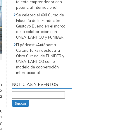
talento emprendedor con
potencial internacional
Se celebra el XXII Curso de
Filosofía de la Fundación
Gustavo Bueno en el marco
de la colaboración con
UNEATLANTICO y FUNIBER
El pódcast «Autónoma
Cultura Talks» destaca la
Obra Cultural de FUNIBER y
UNEATLANTICO como
modelo de cooperación
internacional
NOTICIAS Y EVENTOS
n
o
a
Buscar
,
a
y
a