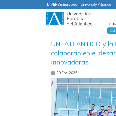
DIVERSE European University Alliance
UNI
Nav
CON
prin
UNEATLANTICO y la F
colaboran en el desarr
innovadoras
20 Ene 2025