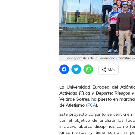
Los deportistas de la Federación Cántabra 
H
H
H
Más
a
a
a
z
z
z
c
c
c
l
l
l
La Universidad Europea del Atlánti
i
i
i
c
c
c
Actividad Física y Deporte: Riesgos y
p
p
p
Velarde Sotres, ha puesto en marcha
a
a
a
r
r
r
de Atletismo (
FCA
).
a
a
a
c
c
c
Este proyecto conjunto se centra en 
o
o
o
m
m
m
con el objetivo de analizar los fact
p
p
p
iniciativa abarca disciplinas como f
a
a
a
r
r
r
lanzamientos, y tiene como fin pr