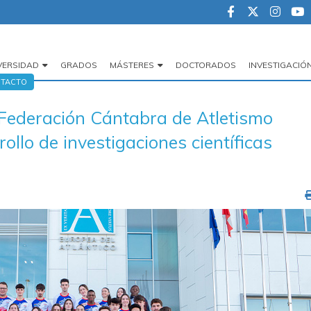
VERSIDAD
GRADOS
MÁSTERES
DOCTORADOS
INVESTIGACIÓ
egación
TACTO
cipal
ederación Cántabra de Atletismo
ollo de investigaciones científicas