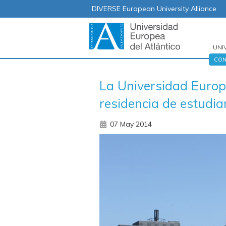
DIVERSE European University Alliance
UNI
Nav
CON
prin
La Universidad Europe
residencia de estudi
07 May 2014