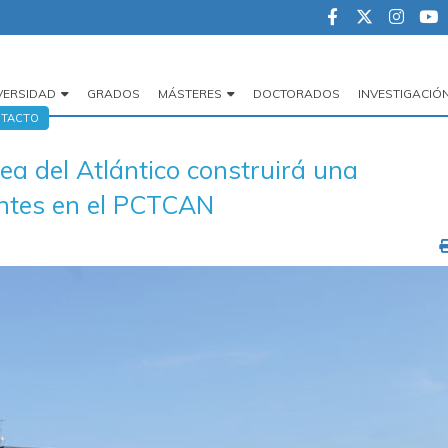
VERSIDAD
GRADOS
MÁSTERES
DOCTORADOS
INVESTIGACIÓ
egación
TACTO
cipal
a del Atlántico construirá una
antes en el PCTCAN