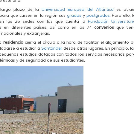
e este año.
largo plazo de la
Universidad Europea del Atlántico
es atrae
para que cursen en la región sus
grados
y
postgrados
. Para ello, 
 en las 26 sedes con las que cuenta la
Fundación Universitari
as en diferentes países, así como en los 74
convenios
que tien
 nacionales y extranjeras.
ta
residencia
cierra el círculo a la hora de facilitar el alojamiento d
ladarse a estudiar a
Santander
desde otros lugares. En principio, la
equeños estudios dotados con todos los servicios necesarios par
démicas y de seguridad de sus estudiantes.