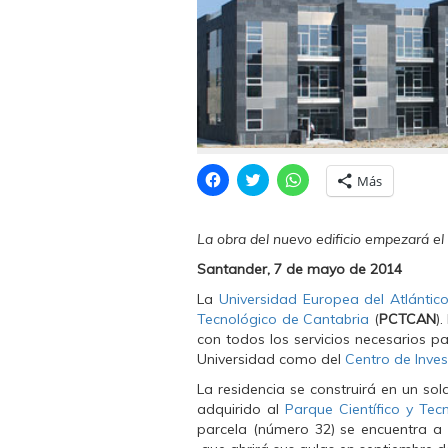
H
H
H
Más
a
a
a
z
z
z
c
c
c
l
l
l
La obra del nuevo edificio empezará el
i
i
i
c
c
c
p
p
p
Santander, 7 de mayo de 2014
a
a
a
r
r
r
La
Universidad Europea del Atlántic
a
a
a
Tecnológico de Cantabria
(
PCTCAN
)
c
c
c
o
o
o
con todos los servicios necesarios pa
m
m
m
Universidad como del
p
p
p
Centro de Inves
a
a
a
r
r
r
La residencia se construirá en un so
t
t
t
adquirido al
Parque Científico y Tec
i
i
i
r
r
r
parcela (número 32) se encuentra a
e
e
e